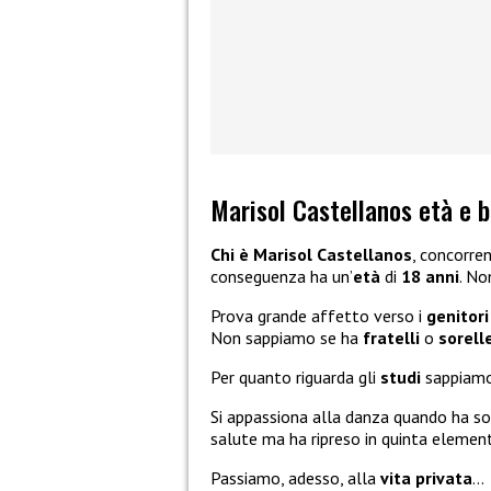
Marisol Castellanos età e b
Chi è Marisol Castellanos
, concorre
conseguenza ha un’
età
di
18 anni
. No
Prova grande affetto verso i
genitor
Non sappiamo se ha
fratelli
o
sorell
Per quanto riguarda gli
studi
sappiamo
Si appassiona alla danza quando ha s
salute ma ha ripreso in quinta elemen
Passiamo, adesso, alla
vita privata
…