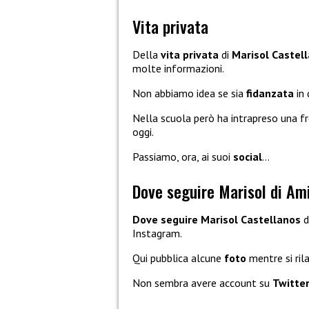
Vita privata
Della
vita privata
di
Marisol
Castel
molte informazioni.
Non abbiamo idea se sia
fidanzata
in
Nella scuola però ha intrapreso una f
oggi.
Passiamo, ora, ai suoi
social
…
Dove seguire Marisol di Ami
Dove seguire Marisol Castellanos
d
Instagram.
Qui pubblica alcune
foto
mentre si rila
Non sembra avere account su
Twitte