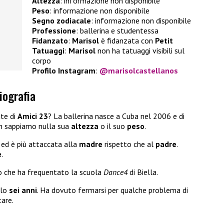
Altezza
: informazione non disponibile
Peso
: informazione non disponibile
Segno zodiacale
: informazione non disponibile
Professione
: ballerina e studentessa
Fidanzato
:
Marisol
è fidanzata con
Petit
Tatuaggi
:
Marisol
non ha tatuaggi visibili sul
corpo
Profilo Instagram
:
@marisolcastellanos
iografia
nte di
Amici 23
? La ballerina nasce a Cuba nel 2006 e di
n sappiamo nulla sua
altezza
o il suo
peso
.
i
ed è più attaccata alla
madre
rispetto che al
padre
.
e
.
 che ha frequentato la scuola
Dance4
di Biella.
olo
sei anni
. Ha dovuto fermarsi per qualche problema di
tare.