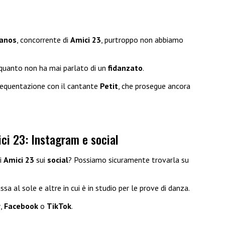
lanos
, concorrente di
Amici 23
, purtroppo non abbiamo
 quanto non ha mai parlato di un
fidanzato
.
requentazione con il cantante
Petit
, che prosegue ancora
ci 23: Instagram e social
i
Amici 23
sui
social
? Possiamo sicuramente trovarla su
ssa al sole e altre in cui è in studio per le prove di danza.
r
,
Facebook
o
TikTok
.