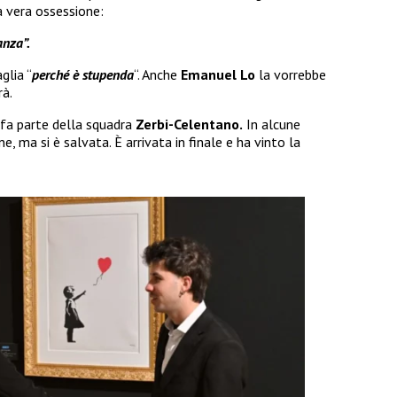
a vera ossessione:
anza”.
glia “
perché è stupenda
“. Anche
Emanuel Lo
la vorrebbe
rà.
fa parte della squadra
Zerbi-Celentano.
In alcune
e, ma si è salvata. È arrivata in finale e ha vinto la