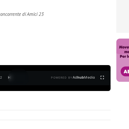
concorrente di Amici 23
Ad
hub
Media
/
2
POWERED BY