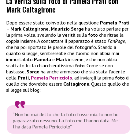
La verità sulla foto di Pamela Prati con
Mark Caltagirone
Dopo essere stato coinvolto nella questione
Pamela Prati
–
Mark Caltagirone
,
Maurizio Sorge
ha voluto parlare per
la prima volta, svelando la
verità
sulla
foto
che ritrae la
coppia insieme. A contattare il paparazzo è stato
FanPage
,
che ha poi riportato le parole del fotografo. Stando a
quanto si legge, sembrerebbe che l’uomo non abbia mai
immortalato
Pamela
e
Mark
insieme, e che non abbia
scattato lui la chiacchieratissima
foto
. Come se non
bastasse,
Sorge
ha anche ammesso che sia stata l’agente
della
Prati
,
Pamela Perricciolo
, ad inviargli la prima
foto
di
quello che dovrebbe essere
Caltagirone
. Questo quello che
si legge sul blog:
“Non ho mai detto che la foto fosse mia. Io non ho
paparazzato nessuno. La foto me l’hanno data. Me
l’ha data Pamela Perricciolo”