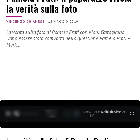
la verità sulla foto
VINCENZO CHIANESE
|
15 MAGGIO 2019
La verità sulla foto di Pamela Prati con Mark Caltagirone
Dopo essere stato coinvolto nella questione Pamela Prati –
Mark…
0:27 /
Ad
hub
Media
POWERED
1
/
2
1:40
BY