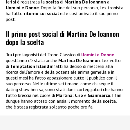
Ieri si è registrata la
scelta
di
Martina De Ioannon
a
Uomini e Donne
. Dopo la fine del suo percorso, l’ex tronista
ha fatto
ritorno sui social
ed è così arrivato il suo primo
post.
Il primo post social di Martina De Ioannon
dopo la scelta
Tra i protagonisti del Trono Classico di
Uomini e Donne
quest’anno c’è stata anche
Martina De Ioannon
. L’ex volto
di
Temptation Island
infatti ha deciso di mettersi alla
ricerca dell’amore e della potenziale anima gemella e in
questi mesi ha fatto appassionare tutto il pubblico con il
suo percorso. Nelle ultime settimane, come chi segue il
dating show ben sa, sono stati due i corteggiatori che hanno
fatto breccia nel cuore di
Martina
:
Ciro
e
Gianmarco
. I fan
dunque hanno atteso con ansia il momento della
scelta
,
che è stata registrata soltanto poche ore fa.