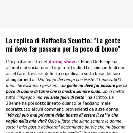
La replica di Raffaella Scuotto: “La gente
mi deve far passare per la poco di buono”
L’ex protagonista del
dating show
di Maria De Filippi ha
affidato ai social uno sfogo molto diretto, spiegando di non
accettare di essere definita o giudicata sulla base del suo
abbigliamento. “
Dai tempi dei tempi che esiste il topless, 800
anni che esistono i perizomi…
la gente mi deve far passare per la
poco di buono di turno che si mostra sempre nuda…
Io ci metto
tutto l’impegno, ma
voi siete fuori di testa
”, ha scritto. La
28enne ha poi sottolineato quanto le facciano male
soprattutto alcuni commenti provenienti da altre donne:
“
Ma chi può mai privarmi della libertà di essere il ca**o che
voglio nella mia vita?
Odio il fatto che siano sempre le donne
sotto i miei post a dedicarmi determinate parole che mi bucano
in due il cuore perché non me le merito
”. Una reazione nata