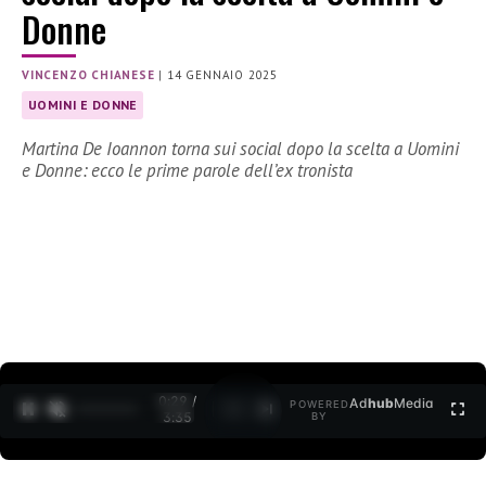
Donne
VINCENZO CHIANESE
|
14 GENNAIO 2025
UOMINI E DONNE
Martina De Ioannon torna sui social dopo la scelta a Uomini
e Donne: ecco le prime parole dell’ex tronista
0:30 /
Ad
hub
Media
POWERED
1
/
2
3:35
BY