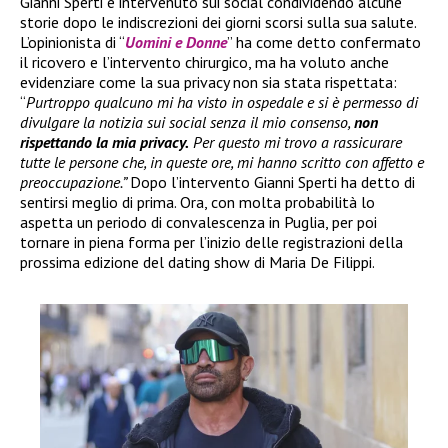
Gianni Sperti è intervenuto sui social condividendo alcune
storie dopo le indiscrezioni dei giorni scorsi sulla sua salute.
L’opinionista di “
Uomini e Donne
” ha come detto confermato
il ricovero e l’intervento chirurgico, ma ha voluto anche
evidenziare come la sua privacy non sia stata rispettata:
“
Purtroppo qualcuno mi ha visto in ospedale e si è permesso di
divulgare la notizia sui social senza il mio consenso,
non
rispettando la mia privacy.
Per questo mi trovo a rassicurare
tutte le persone che, in queste ore, mi hanno scritto con affetto e
preoccupazione.”
Dopo l’intervento Gianni Sperti ha detto di
sentirsi meglio di prima. Ora, con molta probabilità lo
aspetta un periodo di convalescenza in Puglia, per poi
tornare in piena forma per l’inizio delle registrazioni della
prossima edizione del dating show di Maria De Filippi.