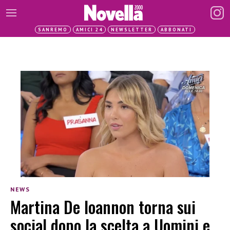
SANREMO
AMICI 24
NEWSLETTER
ABBONATI
NEWS
Martina De Ioannon torna sui
social dopo la scelta a Uomini e