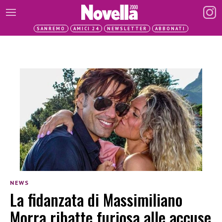
SANREMO
AMICI 24
NEWSLETTER
ABBONATI
NEWS
La fidanzata di Massimiliano
Morra ribatte furiosa alle accuse