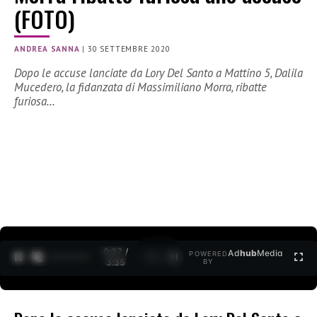
(FOTO)
ANDREA SANNA
|
30 SETTEMBRE 2020
Dopo le accuse lanciate da Lory Del Santo a Mattino 5, Dalila
Mucedero, la fidanzata di Massimiliano Morra, ribatte
furiosa…
0:28 /
Ad
hub
Media
POWERED
1
/
2
3:35
BY