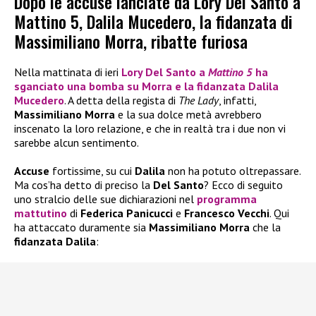
Dopo le accuse lanciate da Lory Del Santo a
Mattino 5, Dalila Mucedero, la fidanzata di
Massimiliano Morra, ribatte furiosa
Nella mattinata di ieri
Lory Del Santo
a
Mattino 5
ha
sganciato una bomba su
Morra
e la
fidanzata Dalila
Mucedero
. A detta della regista di
The Lady
, infatti,
Massimiliano Morra
e la sua dolce metà avrebbero
inscenato la loro relazione, e che in realtà tra i due non vi
sarebbe alcun sentimento.
Accuse
fortissime, su cui
Dalila
non ha potuto oltrepassare.
Ma cos’ha detto di preciso la
Del Santo
? Ecco di seguito
uno stralcio delle sue dichiarazioni nel
programma
mattutino
di
Federica Panicucci
e
Francesco Vecchi
. Qui
ha attaccato duramente sia
Massimiliano Morra
che la
fidanzata Dalila
: