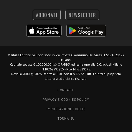
ABBONATI
NEWSLETTER
Visibilia Editrice S.r.l.
con sede in Via Privata Giovannino De Grassi 12/12A, 20123
Milano.
Capitale sociale € 100.000,00 I.V. - C.F./P.IVA ed iscrizione alla C.C.I.A.A. di Milano
N.10269990965 - REA MI-2519578.
Novella 2000 © 2026. Iscritta al ROC con il n.37767. Tutti i diritti di proprietà
letteraria ed artistica riservati.
CONTATTI
PRIVACY E COOKIES POLICY
IMPOSTAZIONI COOKIE
TORNA SU