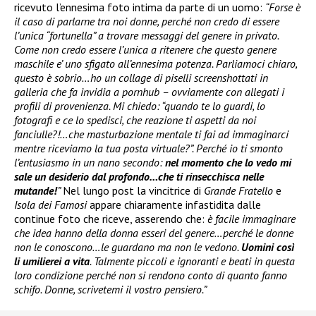
ricevuto l’ennesima foto intima da parte di un uomo:
“Forse è
il caso di parlarne tra noi donne, perché non credo di essere
l’unica “fortunella” a trovare messaggi del genere in privato.
Come non credo essere l’unica a ritenere che questo genere
maschile e’ uno sfigato all’ennesima potenza. Parliamoci chiaro,
questo è sobrio…ho un collage di piselli screenshottati in
galleria che fa invidia a pornhub – ovviamente con allegati i
profili di provenienza. Mi chiedo: “quando te lo guardi, lo
fotografi e ce lo spedisci, che reazione ti aspetti da noi
fanciulle?!…che masturbazione mentale ti fai ad immaginarci
mentre riceviamo la tua posta virtuale?”. Perché io ti smonto
l’entusiasmo in un nano secondo:
nel momento che lo vedo mi
sale un desiderio dal profondo…che ti rinsecchisca nelle
mutande!
”
Nel lungo post la vincitrice di
Grande Fratello
e
Isola dei Famosi
appare chiaramente infastidita dalle
continue foto che riceve, asserendo che:
è facile immaginare
che idea hanno della donna esseri del genere…perché le donne
non le conoscono…le guardano ma non le vedono.
Uomini così
li umilierei a vita
. Talmente piccoli e ignoranti e beati in questa
loro condizione perché non si rendono conto di quanto fanno
schifo. Donne, scrivetemi il vostro pensiero.”