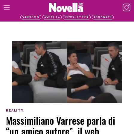
SANREMO
AMICI 24
NEWSLETTER
ABBONATI
REALITY
Massimiliano Varrese parla di
“un amico autore”, il web