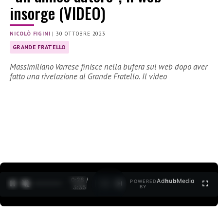
insorge (VIDEO)
NICOLÒ FIGINI
|
30 OTTOBRE 2023
GRANDE FRATELLO
Massimiliano Varrese finisce nella bufera sul web dopo aver
fatto una rivelazione al Grande Fratello. Il video
0:29 /
Ad
hub
Media
POWERED
1
/
2
3:35
BY