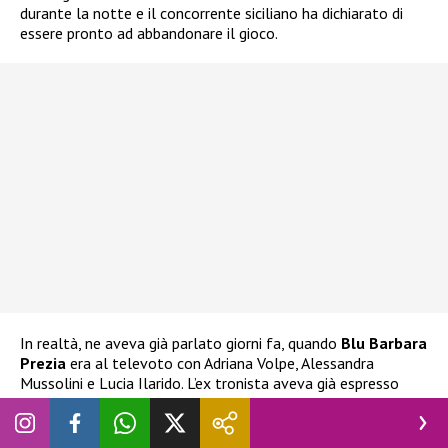
durante la notte e il concorrente siciliano ha dichiarato di
essere pronto ad abbandonare il gioco.
In realtà, ne aveva già parlato giorni fa, quando
Blu Barbara
Prezia
era al televoto con Adriana Volpe, Alessandra
Mussolini e Lucia Ilarido. L’ex tronista aveva già espresso
l’intenzione di ritirarsi
nel caso Blu fosse stata eliminata.
Ha espresso la stessa decisione anche alla stessa Prezia, che
ha cercato di dissuaderlo e di impedirgli di compiere scelte