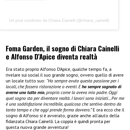
Un post condiviso da Chiara Cainelli (@chiara_cainelli)
Foma Garden, il sogno di Chiara Cainelli
e Alfonso D’Apice diventa realtà
Era stato proprio Alfonso D’Apice, qualche tempo fa, a
rivelare sui social il suo grande sogno, ovvero quello di avere
un locale tutto suo:
“Ho sempre avuto questa passione per i
locali, che fossero ristorazione o eventi. E
ho sempre sognato di
averne uno tutto mio
, proprio come lo aveva mio padre. Oggi
quel sogno sta per diventare realtà. I lavori sono iniziati…Per me
è una soddisfazione incredibile, qualcosa che sentivo dentro da
tanto tempo e che oggi prende forma davvero.”
E ora ecco che il
sogno di Alfonso si è avverato, grazie anche all’aiuto della
fidanzata Chiara Cainelli. La coppia è quindi pronta per
questa nuova grande avventura!