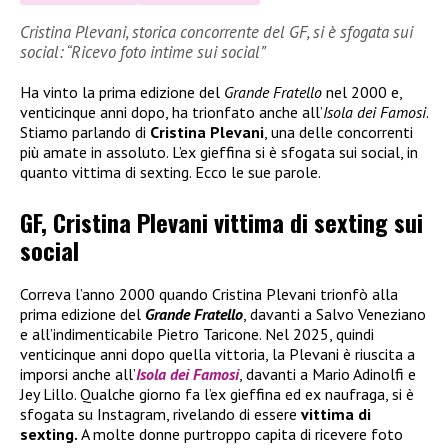
Cristina Plevani, storica concorrente del GF, si è sfogata sui
social: “Ricevo foto intime sui social”
Ha vinto la prima edizione del
Grande Fratello
nel 2000 e,
venticinque anni dopo, ha trionfato anche all’
Isola dei Famosi
.
Stiamo parlando di
Cristina Plevani
, una delle concorrenti
più amate in assoluto. L’ex gieffina si è sfogata sui social, in
quanto vittima di sexting. Ecco le sue parole.
GF, Cristina Plevani vittima di sexting sui
social
Correva l’anno 2000 quando Cristina Plevani trionfò alla
prima edizione del
Grande Fratello
, davanti a Salvo Veneziano
e all’indimenticabile Pietro Taricone. Nel 2025, quindi
venticinque anni dopo quella vittoria, la Plevani è riuscita a
imporsi anche all’
Isola dei Famosi
, davanti a Mario Adinolfi e
Jey Lillo. Qualche giorno fa l’ex gieffina ed ex naufraga, si è
sfogata su Instagram, rivelando di essere
vittima di
sexting.
A molte donne purtroppo capita di ricevere foto