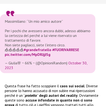
Massimiliano: “Un mio amico autore”
Per i pochi che avessero ancora dubbi, adesso abbiamo
la certezza del perché a lui viene riservato un
trattamento di favore.
Non siete pagliacci, siete l’intero circo.
🎪🎪🎪🎪🎪
#grandefratello
#FUORIVARRESE
pic.twitter.com/MpDRJjjISg
— Giulia🌸 ~ 66% ~ (@OpinioniRandom)
October 30,
2023
Questa frase ha fatto scoppiare il
caos sui social
. Diverse
persone lo hanno accusato di non subire mai ripercussioni
perché è un “
protetto
”
degli autori del reality
. Ovviamente
queste sono
accuse infondate
in quanto non ci sono
prove
di tutto ciò e i gieffini vengono trattati tutti allo