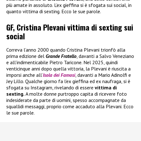
più amate in assoluto. L’ex gieffina si è sfogata sui social, in
quanto vittima di sexting. Ecco le sue parole.
GF, Cristina Plevani vittima di sexting sui
social
Correva l’anno 2000 quando Cristina Plevani trionfò alla
prima edizione del
Grande Fratello
, davanti a Salvo Veneziano
e all’indimenticabile Pietro Taricone. Nel 2025, quindi
venticinque anni dopo quella vittoria, la Plevani è riuscita a
imporsi anche all’
Isola dei Famosi
, davanti a Mario Adinolfi e
Jey Lillo. Qualche giorno fa l’ex gieffina ed ex naufraga, si è
sfogata su Instagram, rivelando di essere
vittima di
sexting.
A molte donne purtroppo capita di ricevere foto
indesiderate da parte di uomini, spesso accompagnate da
squallidi messaggi, proprio come accaduto alla Plevani. Ecco
le sue parole.