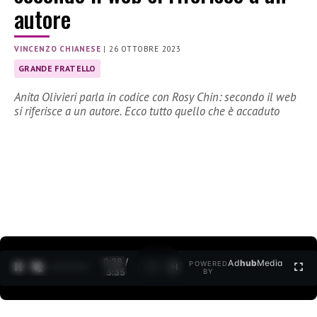
autore
VINCENZO CHIANESE
|
26 OTTOBRE 2023
GRANDE FRATELLO
Anita Olivieri parla in codice con Rosy Chin: secondo il web
si riferisce a un autore. Ecco tutto quello che è accaduto
0:29 /
Ad
hub
Media
POWERED
1
/
2
3:35
BY