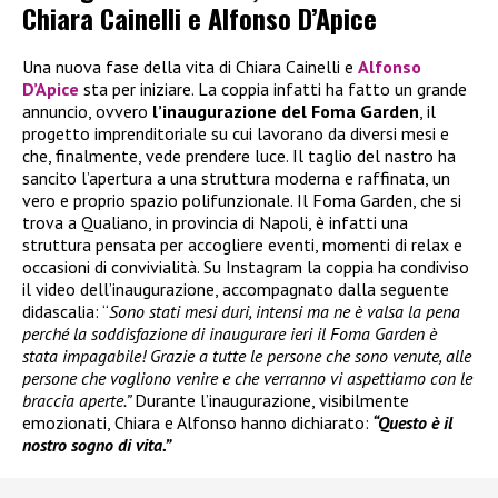
Chiara Cainelli e Alfonso D’Apice
Una nuova fase della vita di Chiara Cainelli e
Alfonso
D’Apice
sta per iniziare. La coppia infatti ha fatto un grande
annuncio, ovvero
l’inaugurazione del Foma Garden
, il
progetto imprenditoriale su cui lavorano da diversi mesi e
che, finalmente, vede prendere luce. Il taglio del nastro ha
sancito l’apertura a una struttura moderna e raffinata, un
vero e proprio spazio polifunzionale. Il Foma Garden, che si
trova a Qualiano, in provincia di Napoli, è infatti una
struttura pensata per accogliere eventi, momenti di relax e
occasioni di convivialità. Su Instagram la coppia ha condiviso
il video dell’inaugurazione, accompagnato dalla seguente
didascalia: “
Sono stati mesi duri, intensi ma ne è valsa la pena
perché la soddisfazione di inaugurare ieri il Foma Garden è
stata impagabile! Grazie a tutte le persone che sono venute, alle
persone che vogliono venire e che verranno vi aspettiamo con le
braccia aperte.”
Durante l’inaugurazione, visibilmente
emozionati, Chiara e Alfonso hanno dichiarato:
“Questo è il
nostro sogno di vita.”