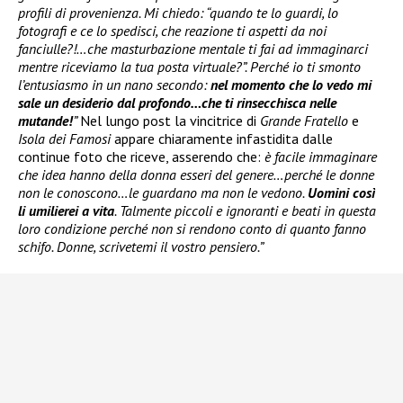
profili di provenienza. Mi chiedo: “quando te lo guardi, lo
fotografi e ce lo spedisci, che reazione ti aspetti da noi
fanciulle?!…che masturbazione mentale ti fai ad immaginarci
mentre riceviamo la tua posta virtuale?”. Perché io ti smonto
l’entusiasmo in un nano secondo:
nel momento che lo vedo mi
sale un desiderio dal profondo…che ti rinsecchisca nelle
mutande!
”
Nel lungo post la vincitrice di
Grande Fratello
e
Isola dei Famosi
appare chiaramente infastidita dalle
continue foto che riceve, asserendo che:
è facile immaginare
che idea hanno della donna esseri del genere…perché le donne
non le conoscono…le guardano ma non le vedono.
Uomini così
li umilierei a vita
. Talmente piccoli e ignoranti e beati in questa
loro condizione perché non si rendono conto di quanto fanno
schifo. Donne, scrivetemi il vostro pensiero.”