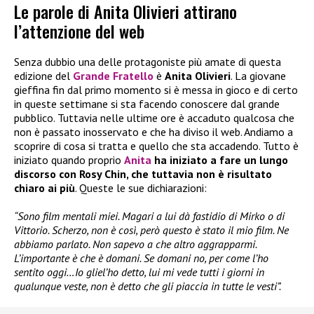
Le parole di Anita Olivieri attirano
l’attenzione del web
Senza dubbio una delle protagoniste più amate di questa
edizione del
Grande Fratello
è
Anita Olivieri
. La giovane
gieffina fin dal primo momento si è messa in gioco e di certo
in queste settimane si sta facendo conoscere dal grande
pubblico. Tuttavia nelle ultime ore è accaduto qualcosa che
non è passato inosservato e che ha diviso il web. Andiamo a
scoprire di cosa si tratta e quello che sta accadendo. Tutto è
iniziato quando proprio
Anita
ha iniziato a fare un lungo
discorso con Rosy Chin, che tuttavia non è risultato
chiaro ai più
. Queste le sue dichiarazioni:
“Sono film mentali miei. Magari a lui dà fastidio di Mirko o di
Vittorio. Scherzo, non è così, però questo è stato il mio film. Ne
abbiamo parlato. Non sapevo a che altro aggrapparmi.
L’importante è che è domani. Se domani no, per come l’ho
sentito oggi…Io gliel’ho detto, lui mi vede tutti i giorni in
qualunque veste, non è detto che gli piaccia in tutte le vesti”.