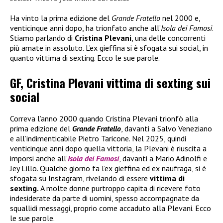
Ha vinto la prima edizione del
Grande Fratello
nel 2000 e,
venticinque anni dopo, ha trionfato anche all’
Isola dei Famosi
.
Stiamo parlando di
Cristina Plevani
, una delle concorrenti
più amate in assoluto. L’ex gieffina si è sfogata sui social, in
quanto vittima di sexting. Ecco le sue parole.
GF, Cristina Plevani vittima di sexting sui
social
Correva l’anno 2000 quando Cristina Plevani trionfò alla
prima edizione del
Grande Fratello
, davanti a Salvo Veneziano
e all’indimenticabile Pietro Taricone. Nel 2025, quindi
venticinque anni dopo quella vittoria, la Plevani è riuscita a
imporsi anche all’
Isola dei Famosi
, davanti a Mario Adinolfi e
Jey Lillo. Qualche giorno fa l’ex gieffina ed ex naufraga, si è
sfogata su Instagram, rivelando di essere
vittima di
sexting.
A molte donne purtroppo capita di ricevere foto
indesiderate da parte di uomini, spesso accompagnate da
squallidi messaggi, proprio come accaduto alla Plevani. Ecco
le sue parole.