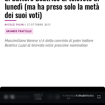
lunedì (ma ha preso solo la metà
dei suoi voti)
NICOLÒ FIGINI
|
27 OTTOBRE 2023
GRANDE FRATELLO
Massimiliano Varrese si è detto convinto di poter battere
Beatrice Luzzi al televoto nelle prossime nomination
0:28 /
Ad
hub
Media
POWERED
1
/
2
3:35
BY