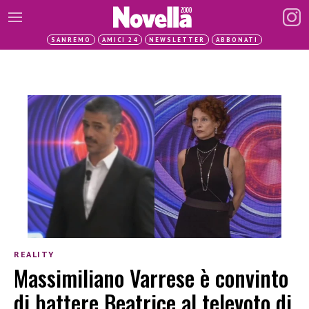
SANREMO
AMICI 24
NEWSLETTER
ABBONATI
REALITY
Massimiliano Varrese è convinto
di battere Beatrice al televoto di