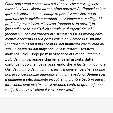
Come non credo essere l’unica a ritenere che questo genere
maschile e’ uno sfigato all’ennesima potenza. Parliamoci chiaro,
questo è sobrio…ho un collage di piselli screenshottati in
galleria che fa invidia a pornhub – ovviamente con allegati i
profili di provenienza. Mi chiedo: “quando te lo guardi, lo
fotografi e ce lo spedisci, che reazione ti aspetti da noi
fanciulle?!…che masturbazione mentale ti fai ad immaginarci
mentre riceviamo la tua posta virtuale?”. Perché io ti smonto
l’entusiasmo in un nano secondo:
nel momento che lo vedo mi
sale un desiderio dal profondo…che ti rinsecchisca nelle
mutande!
”
Nel lungo post la vincitrice di
Grande Fratello
e
Isola dei Famosi
appare chiaramente infastidita dalle
continue foto che riceve, asserendo che:
è facile immaginare
che idea hanno della donna esseri del genere…perché le donne
non le conoscono…le guardano ma non le vedono.
Uomini così
li umilierei a vita
. Talmente piccoli e ignoranti e beati in questa
loro condizione perché non si rendono conto di quanto fanno
schifo. Donne, scrivetemi il vostro pensiero.”