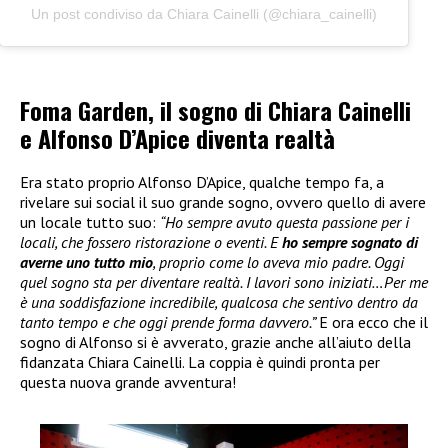
Un post condiviso da Chiara Cainelli (@chiara_cainelli)
Foma Garden, il sogno di Chiara Cainelli
e Alfonso D’Apice diventa realtà
Era stato proprio Alfonso D’Apice, qualche tempo fa, a
rivelare sui social il suo grande sogno, ovvero quello di avere
un locale tutto suo:
“Ho sempre avuto questa passione per i
locali, che fossero ristorazione o eventi. E
ho sempre sognato di
averne uno tutto mio
, proprio come lo aveva mio padre. Oggi
quel sogno sta per diventare realtà. I lavori sono iniziati…Per me
è una soddisfazione incredibile, qualcosa che sentivo dentro da
tanto tempo e che oggi prende forma davvero.”
E ora ecco che il
sogno di Alfonso si è avverato, grazie anche all’aiuto della
fidanzata Chiara Cainelli. La coppia è quindi pronta per
questa nuova grande avventura!