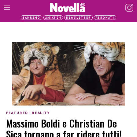
SANREMO
AMICI 24
NEWSLETTER
ABBONATI
FEATURED
|
REALITY
Massimo Boldi e Christian De
Sica tornano a far ridere tutti!