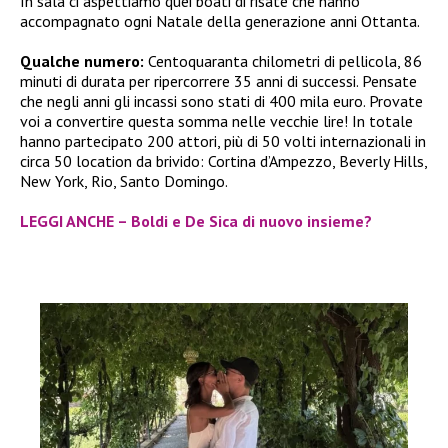
In sala ci aspettiamo quei boati di risate che hanno
accompagnato ogni Natale della generazione anni Ottanta.
Qualche numero:
Centoquaranta chilometri di pellicola, 86
minuti di durata per ripercorrere 35 anni di successi. Pensate
che negli anni gli incassi sono stati di 400 mila euro. Provate
voi a convertire questa somma nelle vecchie lire! In totale
hanno partecipato 200 attori, più di 50 volti internazionali in
circa 50 location da brivido: Cortina d’Ampezzo, Beverly Hills,
New York, Rio, Santo Domingo.
LEGGI ANCHE – Boldi e De Sica di nuovo insieme?