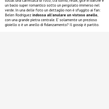
social una carrellata di foto, tra sorrisi, relax, gite in barche e
un bacio super romantico sotto un pergolato immerso nel
verde. In una delle foto un dettaglio non è sfuggito ai fan:
Belen Rodriguez
indossa all’anulare un vistoso anello
,
con una grande pietra centrale. E’ solamente un prezioso
gioiello o è un anello di fidanzamento? Il gossip è partito.