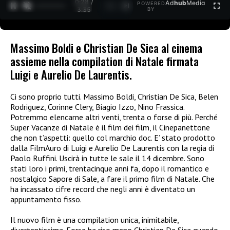
0:29 /
Ad
hub
Media
POWERED
1
/
2
3:35
BY
Massimo Boldi e Christian De Sica al cinema
assieme nella compilation di Natale firmata
Luigi e Aurelio De Laurentis.
Ci sono proprio tutti. Massimo Boldi, Christian De Sica, Belen
Rodriguez, Corinne Clery, Biagio Izzo, Nino Frassica.
Potremmo elencarne altri venti, trenta o forse di più. Perché
Super Vacanze di Natale è il film dei film, il Cinepanettone
che non t’aspetti: quello col marchio doc. E’ stato prodotto
dalla FilmAuro di Luigi e Aurelio De Laurentis con la regia di
Paolo Ruffini. Uscirà in tutte le sale il 14 dicembre. Sono
stati loro i primi, trentacinque anni fa, dopo il romantico e
nostalgico Sapore di Sale, a fare il primo film di Natale. Che
ha incassato cifre record che negli anni è diventato un
appuntamento fisso.
Il nuovo film è una compilation unica, inimitabile,