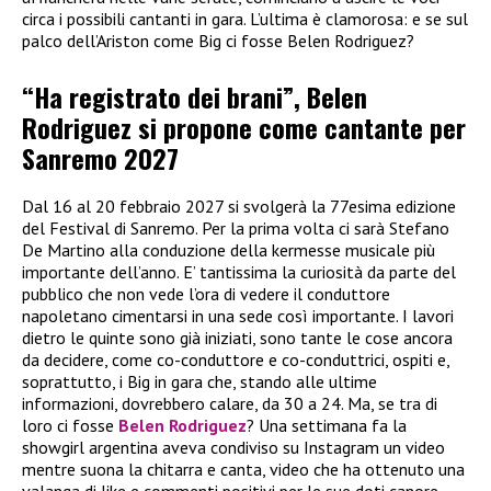
circa i possibili cantanti in gara. L’ultima è clamorosa: e se sul
palco dell’Ariston come Big ci fosse Belen Rodriguez?
“Ha registrato dei brani”, Belen
Rodriguez si propone come cantante per
Sanremo 2027
Dal 16 al 20 febbraio 2027 si svolgerà la 77esima edizione
del Festival di Sanremo. Per la prima volta ci sarà Stefano
De Martino alla conduzione della kermesse musicale più
importante dell’anno. E’ tantissima la curiosità da parte del
pubblico che non vede l’ora di vedere il conduttore
napoletano cimentarsi in una sede così importante. I lavori
dietro le quinte sono già iniziati, sono tante le cose ancora
da decidere, come co-conduttore e co-conduttrici, ospiti e,
soprattutto, i Big in gara che, stando alle ultime
informazioni, dovrebbero calare, da 30 a 24. Ma, se tra di
loro ci fosse
Belen Rodriguez
? Una settimana fa la
showgirl argentina aveva condiviso su Instagram un video
mentre suona la chitarra e canta, video che ha ottenuto una
valanga di like e commenti positivi per le sue doti canore.