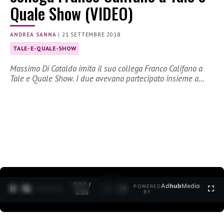
Quale Show (VIDEO)
ANDREA SANNA
|
21 SETTEMBRE 2018
TALE-E-QUALE-SHOW
Massimo Di Cataldo imita il suo collega Franco Califano a
Tale e Quale Show. I due avevano partecipato insieme a…
0:27 /
Ad
hub
Media
POWERED
1
/
2
3:35
BY