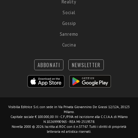
Reality
Social
Gossip
Sanremo
Cucina
ABBONATI
NEWSLETTER
Visibilia Editrice S.r.l.
con sede in Via Privata Giovannino De Grassi 12/12A, 20123
Milano.
Capitale sociale € 100.000,00 I.V. - C.F./P.IVA ed iscrizione alla C.C.I.A.A. di Milano
N.10269990965 - REA MI-2519578.
Novella 2000 © 2026. Iscritta al ROC con il n.37767. Tutti i diritti di proprietà
letteraria ed artistica riservati.