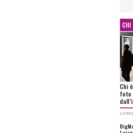
CHI
Chi 
foto
dall
LUCREZ
BigMa
Lazze