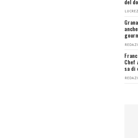
del d
LUCREZ
Grana
anche
gour
REDAZI
Franc
Chef 
sa di
REDAZI