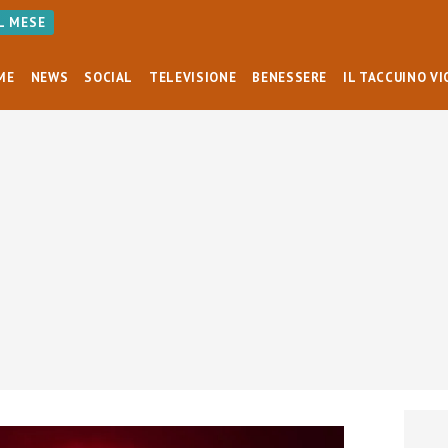
AL MESE
ME
NEWS
SOCIAL
TELEVISIONE
BENESSERE
IL TACCUINO VI