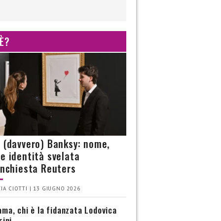
 È?
è (davvero) Banksy: nome,
 e identità svelata
’inchiesta Reuters
IA CIOTTI | 13 GIUGNO 2026
ma, chi è la fidanzata Lodovica
rini