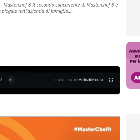
 – Masterchef 8 Il secondo concorrente di Masterchef 8 è
impiegato nell’azienda di famiglia.…
Ad
hub
Media
/
2
POWERED BY