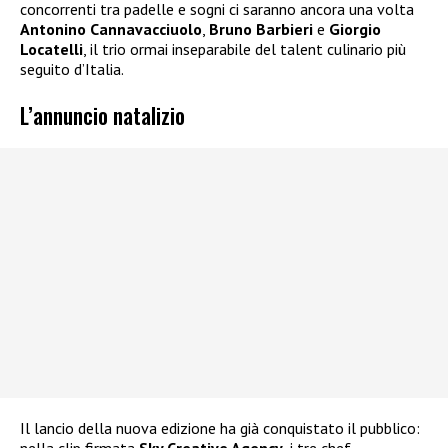
concorrenti tra padelle e sogni ci saranno ancora una volta
Antonino Cannavacciuolo
,
Bruno Barbieri
e
Giorgio
Locatelli
, il trio ormai inseparabile del talent culinario più
seguito d’Italia.
L’annuncio natalizio
Il lancio della nuova edizione ha già conquistato il pubblico:
nella clip firmata
Sky Creative Agency
, i tre chef