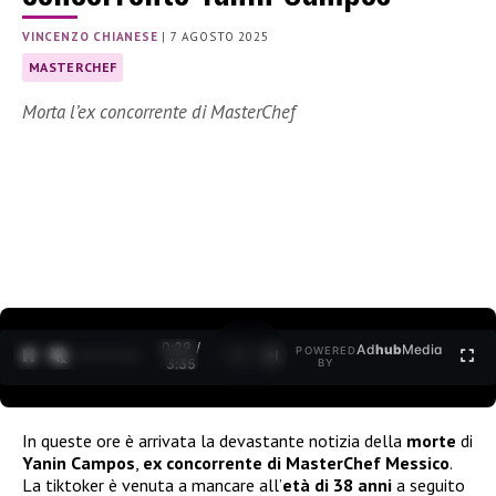
VINCENZO CHIANESE
|
7 AGOSTO 2025
MASTERCHEF
Morta l’ex concorrente di MasterChef
0:30 /
Ad
hub
Media
POWERED
1
/
2
3:35
BY
In queste ore è arrivata la devastante notizia della
morte
di
Yanin Campos
,
ex concorrente di MasterChef Messico
.
La tiktoker è venuta a mancare all’
età di 38 anni
a seguito