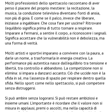
Molti professionisti dello spettacolo raccontano di aver
perso il piacere del proprio mestiere: la recitazione, la
musica, la conduzione televisiva diventano fonti di ansia,
non più di gioia. È come se il palco, invece che liberare,
iniziasse a ingabbiare. Che cosa fare per uscirne? Ritrovare
l’equilibrio significa prima di tutto tornare a respirare.
Imparare a fermarsi, a sentire il corpo, a riconoscere i segnali.
Significa accettare che la vulnerabilità non è debolezza, ma
una forma di verità.
Molti artisti e sportivi imparano a convivere con la paura, a
darle un nome, a trasformarla in energia creativa. La
performance più autentica nasce dall’equilibrio tra tensione e
libertà, tra controllo e abbandono. La competizione non si
elimina: si impara a danzarci accanto. Ciò che uccide non è la
sfida in sé, ma l’assenza di spazio per respirare dentro quella
sfida. Nello sport come nello spettacolo, si può competere
senza distruggersi.
Si può ambire senza logorarsi. Si può restare ambiziosi e
insieme umani. L’importante è ricordare che il valore non si
misura in applausi, premi o ascolti, ma nella capacità di