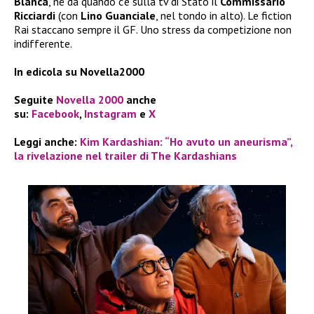
Blanca
, né da quando c’è sulla tv di Stato il
Commissario
Ricciardi
(con
Lino Guanciale
, nel tondo in alto). Le fiction
Rai staccano sempre il GF. Uno stress da competizione non
indifferente.
In edicola su Novella2000
Seguite
Novella 2000
anche
su:
Facebook
,
Instagram
e
X
Leggi anche:
Kim Kardashian: “Ho avuto un aneurisma”,
la rivelazione nel trailer di The Kardashians