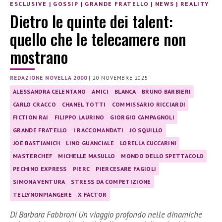
ESCLUSIVE
|
GOSSIP
|
GRANDE FRATELLO
|
NEWS
|
REALITY
Dietro le quinte dei talent:
quello che le telecamere non
mostrano
REDAZIONE NOVELLA 2000
|
20 NOVEMBRE 2025
ALESSANDRA CELENTANO
AMICI
BLANCA
BRUNO BARBIERI
CARLO CRACCO
CHANEL TOTTI
COMMISSARIO RICCIARDI
FICTION RAI
FILIPPO LAURINO
GIORGIO CAMPAGNOLI
GRANDE FRATELLO
I RACCOMANDATI
JO SQUILLO
JOE BASTIANICH
LINO GUANCIALE
LORELLA CUCCARINI
MASTERCHEF
MICHELLE MASULLO
MONDO DELLO SPETTACOLO
PECHINO EXPRESS
PIERC
PIERCESARE FAGIOLI
SIMONA VENTURA
STRESS DA COMPETIZIONE
TELLYNONPIANGERE
X FACTOR
Di Barbara Fabbroni Un viaggio profondo nelle dinamiche