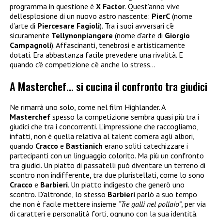
programma in questione è
X Factor
. Quest’anno vive
dell’esplosione di un nuovo astro nascente:
PierC
(nome
d’arte di
Piercesare Fagioli
). Tra i suoi avversari c’è
sicuramente
Tellynonpiangere
(nome d’arte di
Giorgio
Campagnoli
). Affascinanti, tenebrosi e artisticamente
dotati. Era abbastanza facile prevedere una rivalità. E
quando c’è competizione c’è anche lo stress…
A Masterchef… si cucina il confronto tra giudici
Ne rimarrà uno solo, come nel film Highlander. A
Masterchef
spesso la competizione sembra quasi più tra i
giudici che tra i concorrenti. L’impressione che raccogliamo,
infatti, non è quella relativa al talent com’era agli albori,
quando
Cracco
e
Bastianich
erano soliti catechizzare i
partecipanti con un linguaggio colorito. Ma più un confronto
tra giudici. Un piatto di passatelli può diventare un terreno di
scontro non indifferente, tra due pluristellati, come lo sono
Cracco
e
Barbieri
. Un piatto indigesto che generò uno
scontro. D’altronde, lo stesso
Barbieri
parlò a suo tempo
che non è facile mettere insieme
“Tre galli nel pollaio”
, per via
di caratteri e personalità forti, ognuno con la sua identità.