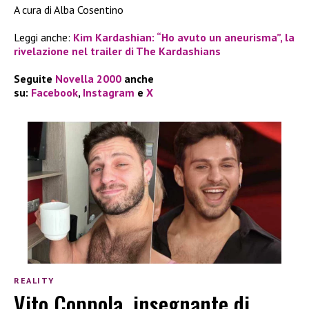
A cura di Alba Cosentino
Leggi anche:
Kim Kardashian: “Ho avuto un aneurisma”, la
rivelazione nel trailer di The Kardashians
Seguite
Novella 2000
anche
su:
Facebook
,
Instagram
e
X
REALITY
Vito Coppola, insegnante di