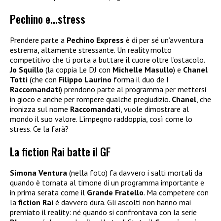
Pechino e…stress
Prendere parte a
Pechino Express
è di per sé un’avventura
estrema, altamente stressante. Un reality molto
competitivo che ti porta a buttare il cuore oltre l’ostacolo.
Jo Squillo
(la coppia Le DJ con
Michelle Masullo
) e
Chanel
Totti
(che con
Filippo Laurino
forma il duo de
I
Raccomandati
) prendono parte al programma per mettersi
in gioco e anche per rompere qualche pregiudizio.
Chanel
, che
ironizza sul nome
Raccomandati
, vuole dimostrare al
mondo il suo valore. L’impegno raddoppia, così come lo
stress. Ce la farà?
La fiction Rai batte il GF
Simona Ventura
(nella foto) fa davvero i salti mortali da
quando è tornata al timone di un programma importante e
in prima serata come il
Grande Fratello
. Ma competere con
la
fiction Rai
è davvero dura. Gli ascolti non hanno mai
premiato il reality: né quando si confrontava con la serie