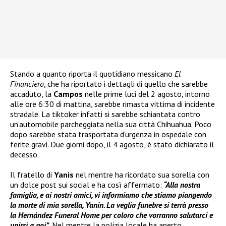
Stando a quanto riporta il quotidiano messicano
El
Financiero
, che ha riportato i dettagli di quello che sarebbe
accaduto, la
Campos
nelle prime luci del 2 agosto, intorno
alle ore 6:30 di mattina, sarebbe rimasta vittima di incidente
stradale. La tiktoker infatti si sarebbe schiantata contro
un’automobile parcheggiata nella sua città Chihuahua. Poco
dopo sarebbe stata trasportata d’urgenza in ospedale con
ferite gravi. Due giorni dopo, il 4 agosto, è stato dichiarato il
decesso.
Il fratello di
Yanis
nel mentre ha ricordato sua sorella con
un dolce post sui social e ha così affermato:
“Alla nostra
famiglia, e ai nostri amici, vi informiamo che stiamo piangendo
la morte di mia sorella, Yanin. La veglia funebre si terrà presso
la Hernández Funeral Home per coloro che vorranno salutarci e
unirsi a noi”
. Nel mentre la polizia locale ha aperto