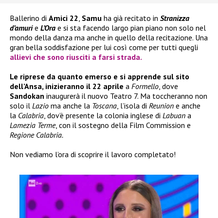
Ballerino di
Amici 22
,
Samu
ha già recitato in
Stranizza
d’amuri
e
L’Ora
e si sta facendo largo pian piano non solo nel
mondo della danza ma anche in quello della recitazione. Una
gran bella soddisfazione per lui così come per tutti quegli
allievi che sono riusciti a farsi strada.
Le riprese da quanto emerso e si apprende sul sito
dell’Ansa, inizieranno il 22 aprile
a
Formello
, dove
Sandokan
inaugurerà il nuovo Teatro 7. Ma toccheranno non
solo il
Lazio
ma anche la
Toscana
, l’isola di
Reunion
e anche
la
Calabria
, dov’è presente la colonia inglese di
Labuan
a
Lamezia Terme
, con il sostegno della Film Commission e
Regione Calabria.
Non vediamo l’ora di scoprire il lavoro completato!