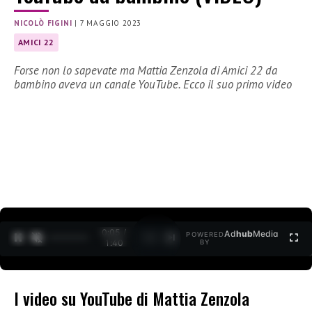
NICOLÒ FIGINI
|
7 MAGGIO 2023
AMICI 22
Forse non lo sapevate ma Mattia Zenzola di Amici 22 da
bambino aveva un canale YouTube. Ecco il suo primo video
0:06 /
Ad
hub
Media
POWERED
1
/
2
1:40
BY
I video su YouTube di Mattia Zenzola