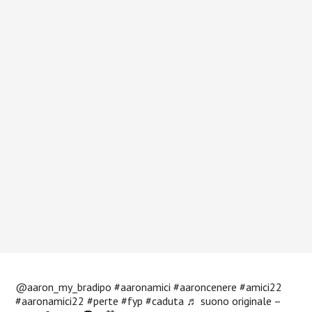
@aaron_my_bradipo
#aaronamici
#aaroncenere
#amici22
#aaronamici22
#perte
#fyp
#caduta
♬ suono originale –