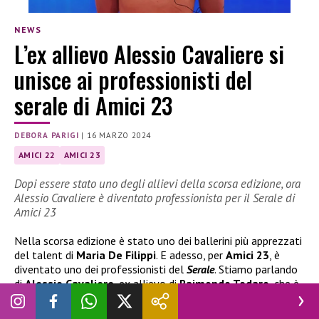
NEWS
L’ex allievo Alessio Cavaliere si
unisce ai professionisti del
serale di Amici 23
DEBORA PARIGI
|
16 MARZO 2024
AMICI 22
AMICI 23
Dopi essere stato uno degli allievi della scorsa edizione, ora
Alessio Cavaliere è diventato professionista per il Serale di
Amici 23
Nella scorsa edizione è stato uno dei ballerini più apprezzati
del talent di
Maria De Filippi
. E adesso, per
Amici 23
, è
diventato uno dei professionisti del
Serale
. Stiamo parlando
di
Alessio Cavaliere
, ex allievo di
Raimondo Todaro
, che è
riuscito a conquistare questo importate traguardo.