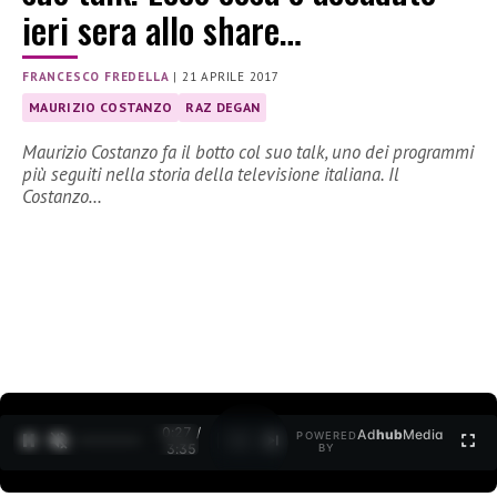
ieri sera allo share…
FRANCESCO FREDELLA
|
21 APRILE 2017
MAURIZIO COSTANZO
RAZ DEGAN
Maurizio Costanzo fa il botto col suo talk, uno dei programmi
più seguiti nella storia della televisione italiana. Il
Costanzo…
0:27 /
Ad
hub
Media
POWERED
1
/
2
3:35
BY