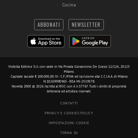
Cucina
ABBONATI
NEWSLETTER
Visibilia Editrice S.r.l.
con sede in Via Privata Giovannino De Grassi 12/12A, 20123
Milano.
Capitale sociale € 100.000,00 I.V. - C.F./P.IVA ed iscrizione alla C.C.I.A.A. di Milano
N.10269990965 - REA MI-2519578.
Novella 2000 © 2026. Iscritta al ROC con il n.37767. Tutti i diritti di proprietà
letteraria ed artistica riservati.
CONTATTI
PRIVACY E COOKIES POLICY
IMPOSTAZIONI COOKIE
TORNA SU