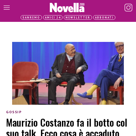
SANREMO
AMICI 24
NEWSLETTER
ABBONATI
GOSSIP
Maurizio Costanzo fa il botto col
suo talk. Ecco cosa è accaduto