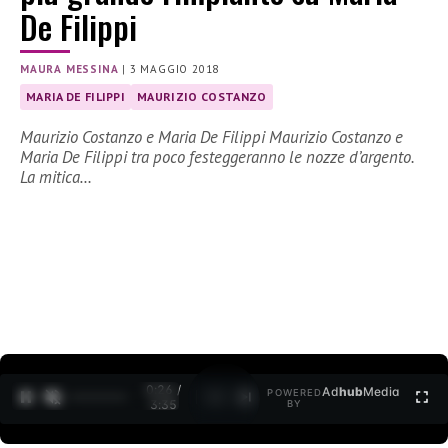
De Filippi
MAURA MESSINA
|
3 MAGGIO 2018
MARIA DE FILIPPI
MAURIZIO COSTANZO
Maurizio Costanzo e Maria De Filippi Maurizio Costanzo e
Maria De Filippi tra poco festeggeranno le nozze d’argento.
La mitica…
0:27 /
Ad
hub
Media
POWERED
1
/
2
3:35
BY