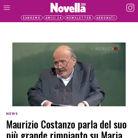
SANREMO
AMICI 24
NEWSLETTER
ABBONATI
NEWS
Maurizio Costanzo parla del suo
più grande rimpianto su Maria