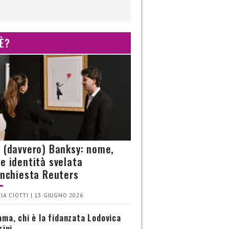
 È?
è (davvero) Banksy: nome,
 e identità svelata
’inchiesta Reuters
IA CIOTTI | 13 GIUGNO 2026
ma, chi è la fidanzata Lodovica
rini