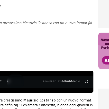
6
rà prestissimo Maurizio Costanzo con un nuovo format (al
Ad
hub
Media
/
2
POWERED BY
rà prestissimo
Maurizio Costanzo
con un nuovo format
a definita). Si chiamerà
L’intervista,
in onda ogni giovedì in