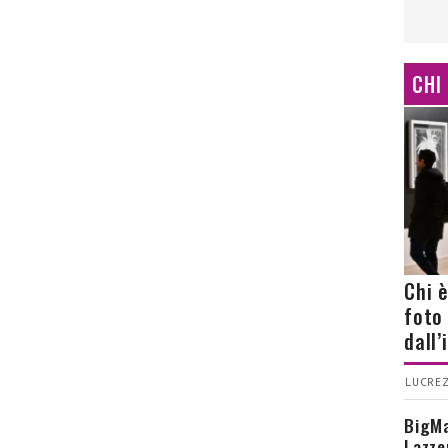
CHI
Chi 
foto
dall
LUCREZ
BigMa
Lazze