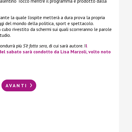
 Valentino Tocco mentre il programma è prodotto dalla
urante la quale l’ospite metterà a dura prova la propria
 del mondo della politica, sport e spettacolo.
un cubo rivestito da schermi sui quali scorreranno le parole
tudio.
condurrà più
S’è fatta sera,
di cui sarà autore. I
l
del sabato sarà condotto da Lisa Marzoli, volto noto
AVANTI