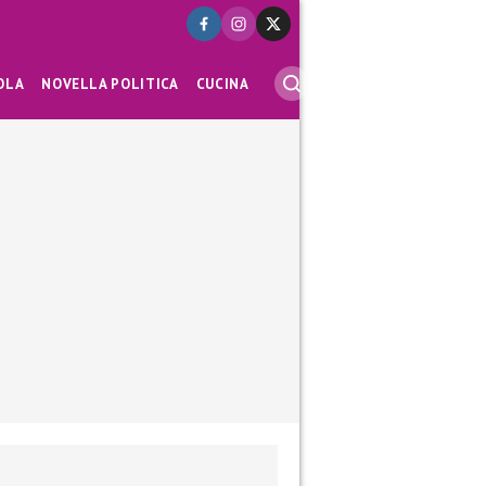
OLA
NOVELLA POLITICA
CUCINA