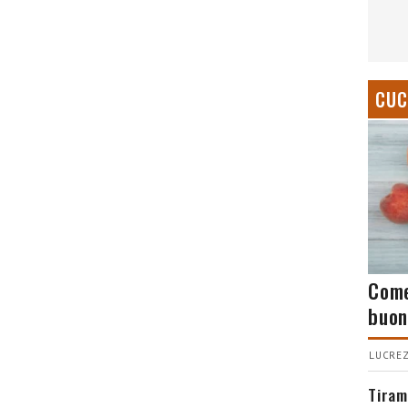
CUC
Come
buon
LUCREZ
Tiram