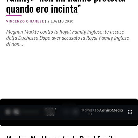
quando ero incinta”
VINCENZO CHIANESE
|
2 LUGLIO 2020
Meghan Markle contro la Royal Family inglese: le accuse
della Duchessa Dopo aver accusato la Royal Family inglese
di non…
0:27 /
Ad
hub
Media
POWERED
1
/
2
3:35
BY