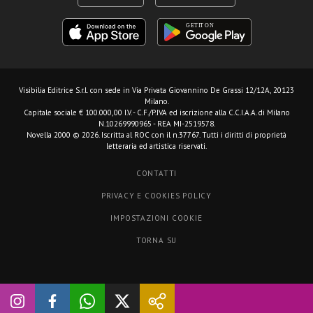
Visibilia Editrice S.r.l.
con sede in Via Privata Giovannino De Grassi 12/12A, 20123
Milano.
Capitale sociale € 100.000,00 I.V. - C.F./P.IVA ed iscrizione alla C.C.I.A.A. di Milano
N.10269990965 - REA MI-2519578.
Novella 2000 © 2026. Iscritta al ROC con il n.37767. Tutti i diritti di proprietà
letteraria ed artistica riservati.
CONTATTI
PRIVACY E COOKIES POLICY
IMPOSTAZIONI COOKIE
TORNA SU