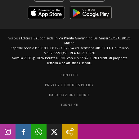
Visibilia Editrice S.r.l.
con sede in Via Privata Giovannino De Grassi 12/12A, 20123
Milano.
Capitale sociale € 100.000,00 I.V. - C.F./P.IVA ed iscrizione alla C.C.I.A.A. di Milano
N.10269990965 - REA MI-2519578.
Novella 2000 © 2026. Iscritta al ROC con il n.37767. Tutti i diritti di proprietà
letteraria ed artistica riservati.
CONTATTI
PRIVACY E COOKIES POLICY
IMPOSTAZIONI COOKIE
TORNA SU