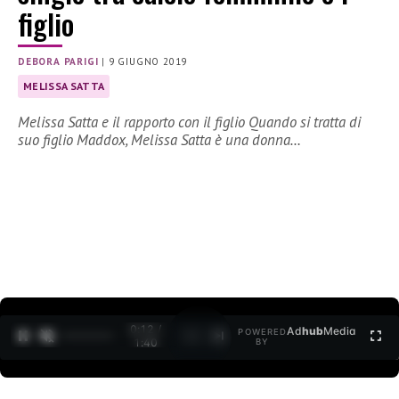
figlio
DEBORA PARIGI
|
9 GIUGNO 2019
MELISSA SATTA
Melissa Satta e il rapporto con il figlio Quando si tratta di
suo figlio Maddox, Melissa Satta è una donna…
0:12 /
Ad
hub
Media
POWERED
1
/
2
1:40
BY