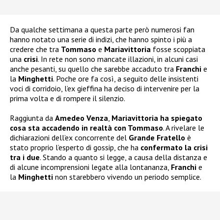
Da qualche settimana a questa parte però numerosi fan
hanno notato una serie di indizi, che hanno spinto i più a
credere che tra
Tommaso
e
Mariavittoria
fosse scoppiata
una
crisi
. In rete non sono mancate illazioni, in alcuni casi
anche pesanti, su quello che sarebbe accaduto tra
Franchi
e
la
Minghetti
. Poche ore fa così, a seguito delle insistenti
voci di corridoio, l’ex gieffina ha deciso di intervenire per la
prima volta e di rompere il silenzio.
Raggiunta da
Amedeo Venza
,
Mariavittoria ha spiegato
cosa sta accadendo in realtà con Tommaso
. A rivelare le
dichiarazioni dell’ex concorrente del
Grande Fratello
è
stato proprio l’esperto di gossip, che ha
confermato la crisi
tra i due
. Stando a quanto si legge, a causa della distanza e
di alcune incomprensioni legate alla lontananza,
Franchi
e
la
Minghetti
non starebbero vivendo un periodo semplice.