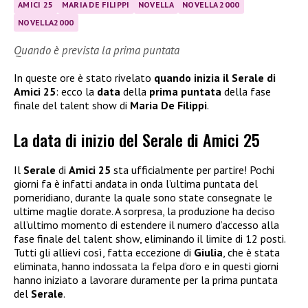
AMICI 25
MARIA DE FILIPPI
NOVELLA
NOVELLA 2000
NOVELLA2000
Quando è prevista la prima puntata
In queste ore è stato rivelato
quando inizia il Serale di
Amici 25
: ecco la
data
della
prima puntata
della fase
finale del talent show di
Maria De Filippi
.
La data di inizio del Serale di Amici 25
Il
Serale
di
Amici 25
sta ufficialmente per partire! Pochi
giorni fa è infatti andata in onda l’ultima puntata del
pomeridiano, durante la quale sono state consegnate le
ultime maglie dorate. A sorpresa, la produzione ha deciso
all’ultimo momento di estendere il numero d’accesso alla
fase finale del talent show, eliminando il limite di 12 posti.
Tutti gli allievi così, fatta eccezione di
Giulia
, che è stata
eliminata, hanno indossata la felpa d’oro e in questi giorni
hanno iniziato a lavorare duramente per la prima puntata
del
Serale
.