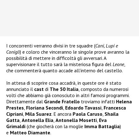
I concorrenti verranno divisi in tre squadre (
Cani, Lupi e
Conigli
) e coloro che vinceranno le singole prove avranno la
possibilità di mettere in difficoltà gli avversari. A
supervisionare il tutto sarà la misteriosa figura del
Leone
,
che commenterà quanto accade all’interno del castello.
In attesa di scoprire cosa accadrà, in queste ore è stato
annunciato il
cast
di
The 50 Italia
, composto da numerosi
volti che abbiamo già conosciuto in altri famosi programmi.
Direttamente dal
Grande Fratello
troviamo infatti
Helena
Prestes
,
Floriana Secondi
,
Edoardo Tavassi
,
Francesca
Cipriani
,
Mila Suarez
. E ancora
Paola Caruso
,
Shaila
Gatta
,
Antonella Elia
,
Antonella Mosetti
,
Eva
Grimaldi
(che giocherà con la moglie
Imma Battaglia
)
e
Matteo Diamante
.