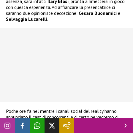
assenza, sarà infatti
Ilary Blasi
, pronta a rimettersi in gioco
con questa esperienza. Ad affiancare la presentatrice ci
saranno due opinioniste d’eccezione:
Cesara Buonamici
e
Selvaggia Lucarelli
.
Poche ore fa nel mentre i canali social del reality hanno
annunciato il cast di concorrenti e di certo ne vedremo di
belle. Saranno 16 i Vipponi che varcheranno la porta rossa e i
colpi di scena sono assicurati. Attualmente si parla di una