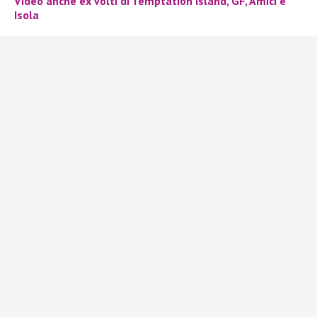
Video anche ex volti di Temptation Island, GF, Amici e
Isola