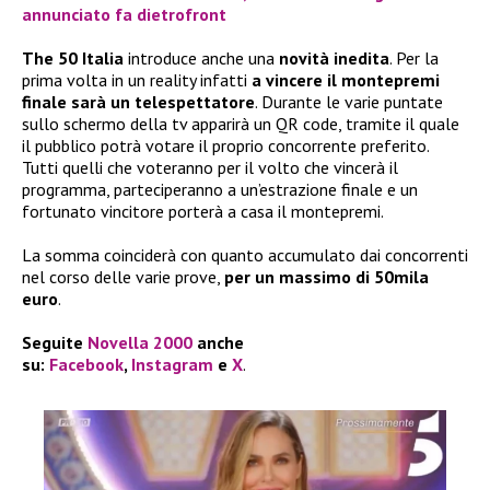
annunciato fa dietrofront
The 50 Italia
introduce anche una
novità inedita
. Per la
prima volta in un reality infatti
a vincere il montepremi
finale sarà un telespettatore
. Durante le varie puntate
sullo schermo della tv apparirà un QR code, tramite il quale
il pubblico potrà votare il proprio concorrente preferito.
Tutti quelli che voteranno per il volto che vincerà il
programma, parteciperanno a un’estrazione finale e un
fortunato vincitore porterà a casa il montepremi.
La somma coinciderà con quanto accumulato dai concorrenti
nel corso delle varie prove,
per un massimo di 50mila
euro
.
Seguite
Novella 2000
anche
su:
Facebook
,
Instagram
e
X
.