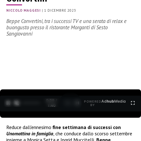
NICCOLO MAGGESI
|
1 DICEMBRE 2023
Beppe Convertini, tra i successi TV e una serata di relax e
buongusto presso il ristorante Morganti di Sesto
Sangiovanni
0:30 /
Ad
hub
Media
POWERED
1
/
2
1:40
BY
Reduce dall’ennesimo
fine settimana di successi con
Unomattina in famiglia
, che conduce dallo scorso settembre
insieme a Monica Setta e Ingrid Muccitelli,
Beppe