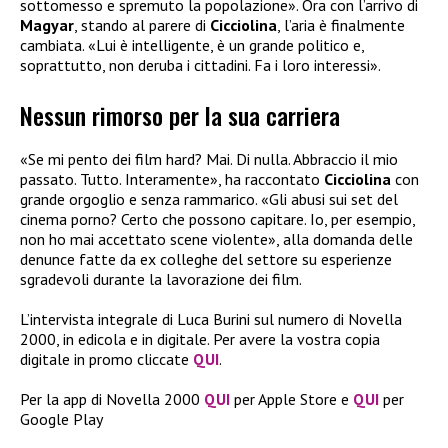
sottomesso e spremuto la popolazione». Ora con l’arrivo di
Magyar
, stando al parere di
Cicciolina
, l’aria è finalmente
cambiata. «Lui è intelligente, è un grande politico e,
soprattutto, non deruba i cittadini. Fa i loro interessi».
Nessun rimorso per la sua carriera
«Se mi pento dei film hard? Mai. Di nulla. Abbraccio il mio
passato. Tutto. Interamente», ha raccontato
Cicciolina
con
grande orgoglio e senza rammarico. «Gli abusi sui set del
cinema porno? Certo che possono capitare. Io, per esempio,
non ho mai accettato scene violente», alla domanda delle
denunce fatte da ex colleghe del settore su esperienze
sgradevoli durante la lavorazione dei film.
L’intervista integrale di Luca Burini sul numero di Novella
2000, in edicola e in digitale. Per avere la vostra copia
digitale in promo cliccate
QUI
.
Per la app di Novella 2000
QUI
per Apple Store e
QUI
per
Google Play