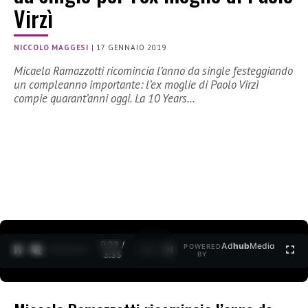
Virzì
NICCOLO MAGGESI
|
17 GENNAIO 2019
Micaela Ramazzotti ricomincia l’anno da single festeggiando
un compleanno importante: l’ex moglie di Paolo Virzì
compie quarant’anni oggi. La 10 Years…
0:30 /
Ad
hub
Media
POWERED
1
/
2
3:35
BY