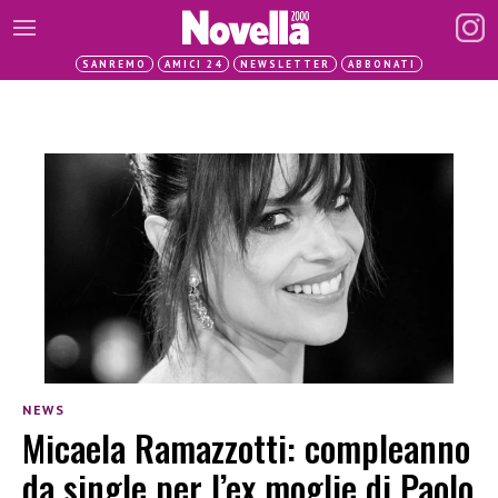
SANREMO
AMICI 24
NEWSLETTER
ABBONATI
NEWS
Micaela Ramazzotti: compleanno
da single per l’ex moglie di Paolo