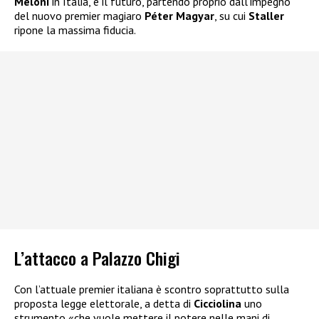
Meloni
in Italia, e il futuro, partendo proprio dall’impegno
del nuovo premier magiaro
Péter Magyar
, su cui
Staller
ripone la massima fiducia.
L’attacco a Palazzo Chigi
Con l’attuale premier italiana è scontro soprattutto sulla
proposta legge elettorale, a detta di
Cicciolina
uno
strumento «che vuole mettere il potere nelle mani di