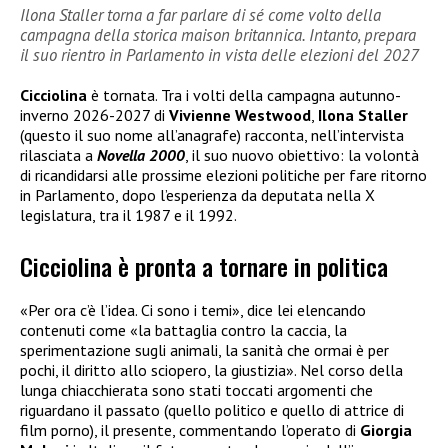
Ilona Staller torna a far parlare di sé come volto della
campagna della storica maison britannica. Intanto, prepara
il suo rientro in Parlamento in vista delle elezioni del 2027
Cicciolina
è tornata. Tra i volti della campagna autunno-
inverno 2026-2027 di
Vivienne Westwood
,
Ilona Staller
(questo il suo nome all’anagrafe) racconta, nell’intervista
rilasciata a
Novella 2000
, il suo nuovo obiettivo: la volontà
di ricandidarsi alle prossime elezioni politiche per fare ritorno
in Parlamento, dopo l’esperienza da deputata nella X
legislatura, tra il 1987 e il 1992.
Cicciolina è pronta a tornare in politica
«Per ora c’è l’idea. Ci sono i temi», dice lei elencando
contenuti come «la battaglia contro la caccia, la
sperimentazione sugli animali, la sanità che ormai è per
pochi, il diritto allo sciopero, la giustizia». Nel corso della
lunga chiacchierata sono stati toccati argomenti che
riguardano il passato (quello politico e quello di attrice di
film porno), il presente, commentando l’operato di
Giorgia