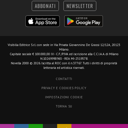
ABBONATI
NEWSLETTER
Visibilia Editrice S.r.l.
con sede in Via Privata Giovannino De Grassi 12/12A, 20123
Milano.
Capitale sociale € 100.000,00 I.V. - C.F./P.IVA ed iscrizione alla C.C.I.A.A. di Milano
N.10269990965 - REA MI-2519578.
Novella 2000 © 2026. Iscritta al ROC con il n.37767. Tutti i diritti di proprietà
letteraria ed artistica riservati.
CONTATTI
PRIVACY E COOKIES POLICY
IMPOSTAZIONI COOKIE
TORNA SU