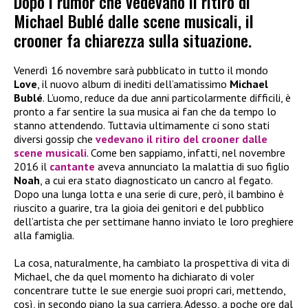
Dopo i rumor che vedevano il ritiro di
Michael Bublé dalle scene musicali, il
crooner fa chiarezza sulla situazione.
Venerdì 16 novembre sarà pubblicato in tutto il mondo
Love
, il nuovo album di inediti dell’amatissimo
Michael
Bublé
. L’uomo, reduce da due anni particolarmente difficili, è
pronto a far sentire la sua musica ai fan che da tempo lo
stanno attendendo. Tuttavia ultimamente ci sono stati
diversi gossip che
vedevano il ritiro del crooner dalle
scene musicali
. Come ben sappiamo, infatti, nel novembre
2016 il
cantante
aveva annunciato la malattia di suo figlio
Noah
, a cui era stato diagnosticato un cancro al fegato.
Dopo una lunga lotta e una serie di cure, però, il bambino è
riuscito a guarire, tra la gioia dei genitori e del pubblico
dell’artista che per settimane hanno inviato le loro preghiere
alla famiglia.
La cosa, naturalmente, ha cambiato la prospettiva di vita di
Michael, che da quel momento ha dichiarato di voler
concentrare tutte le sue energie suoi propri cari, mettendo,
così, in secondo piano la sua carriera. Adesso, a poche ore dal