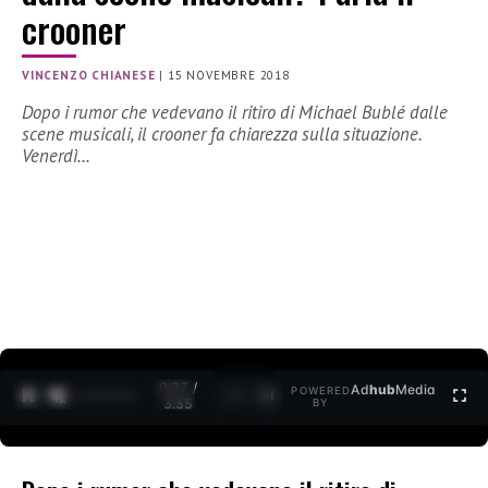
crooner
VINCENZO CHIANESE
|
15 NOVEMBRE 2018
Dopo i rumor che vedevano il ritiro di Michael Bublé dalle
scene musicali, il crooner fa chiarezza sulla situazione.
Venerdì…
0:27 /
Ad
hub
Media
POWERED
1
/
2
3:35
BY