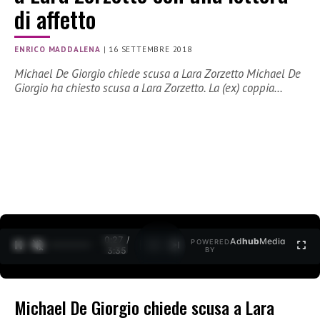
di affetto
ENRICO MADDALENA
|
16 SETTEMBRE 2018
Michael De Giorgio chiede scusa a Lara Zorzetto Michael De
Giorgio ha chiesto scusa a Lara Zorzetto. La (ex) coppia…
0:27 /
Ad
hub
Media
POWERED
1
/
2
3:35
BY
Michael De Giorgio chiede scusa a Lara