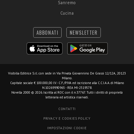
Sanremo
Cucina
ABBONATI
NEWSLETTER
Visibilia Editrice S.r.l.
con sede in Via Privata Giovannino De Grassi 12/12A, 20123
Milano.
Capitale sociale € 100.000,00 I.V. - C.F./P.IVA ed iscrizione alla C.C.I.A.A. di Milano
N.10269990965 - REA MI-2519578.
Novella 2000 © 2026. Iscritta al ROC con il n.37767. Tutti i diritti di proprietà
letteraria ed artistica riservati.
CONTATTI
PRIVACY E COOKIES POLICY
IMPOSTAZIONI COOKIE