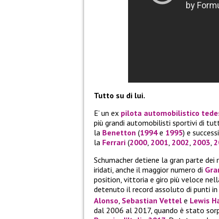
Tutto su di lui.
E’ un ex
pilota automobilistico
tede
più grandi automobilisti sportivi di tut
la
Benetton
(
1994
e
1995
) e succes
la
Ferrari
(
2000
,
2001
,
2002
,
2003
,
2
Schumacher detiene la gran parte dei 
iridati, anche il maggior numero di
Gra
position, vittoria e giro più veloce n
detenuto il record assoluto di punti in
Alonso
,
Sebastian Vettel
e
Lewis H
dal 2006 al 2017, quando è stato so