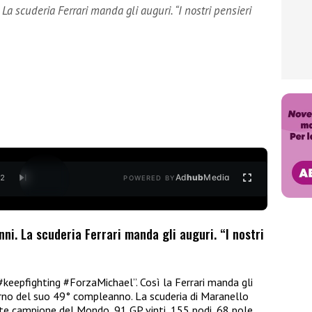
 scuderia Ferrari manda gli auguri. “I nostri pensieri
Ad
hub
Media
/
2
POWERED BY
. La scuderia Ferrari manda gli auguri. “I nostri
 #keepfighting #ForzaMichael”. Così la Ferrari manda gli
rno del suo 49° compleanno. La scuderia di Maranello
lte campione del Mondo, 91 GP vinti, 155 podi, 68 pole