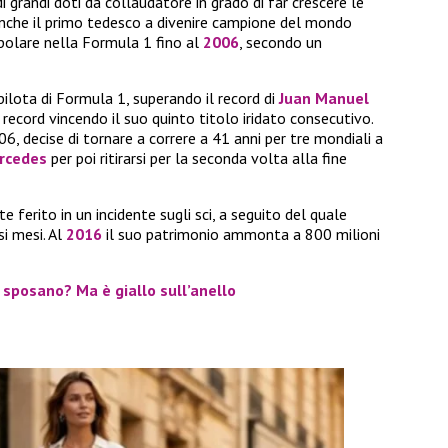
i grandi doti da collaudatore in grado di far crescere le
nche il primo tedesco a divenire campione del mondo
opolare nella Formula 1 fino al
2006
, secondo un
 pilota di Formula 1, superando il record di
Juan Manuel
record vincendo il suo quinto titolo iridato consecutivo.
06, decise di tornare a correre a 41 anni per tre mondiali a
rcedes
per poi ritirarsi per la seconda volta alla fine
ferito in un incidente sugli sci, a seguito del quale
i mesi. Al
2016
il suo patrimonio ammonta a 800 milioni
i sposano? Ma è giallo sull’anello