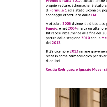
Premio d’Italia 2017
. Dotato anche d
proprie vetture, Schumacher è stato a
di
Formula 1
ed è stato l’icona più p
sondaggio effettuato dalla
FIA
.
A ottobre
2003
diviene il più titolato
Fangio
, e nel
2004
marca un ulteriore 
Ritiratosi inizialmente alla fine del 20
partire dalla stagione
2010
con la
Me
del
2012
.
Il 29 dicembre
2013
rimane gravemente 
resta in coma farmacologico per divers
di dollari
Cecilia Rodriguez e Ignazio Moser s