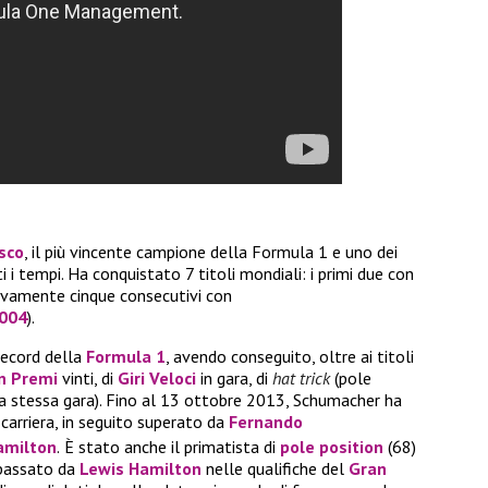
sco
, il più vincente campione della Formula 1 e uno dei
ti i tempi. Ha conquistato 7 titoli mondiali: i primi due con
sivamente cinque consecutivi con
004
).
record della
Formula 1
, avendo conseguito, oltre ai titoli
n Premi
vinti, di
Giri Veloci
in gara, di
hat trick
(pole
ella stessa gara). Fino al 13 ottobre 2013, Schumacher ha
 carriera, in seguito superato da
Fernando
amilton
.
È stato anche il primatista di
pole position
(68)
rpassato da
Lewis Hamilton
nelle qualifiche del
Gran