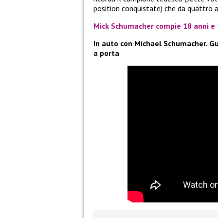
position conquistate) che da quattro ann
Mick Schumacher compie 18 anni e 
In auto con
Michael Schumacher. Guar
a porta