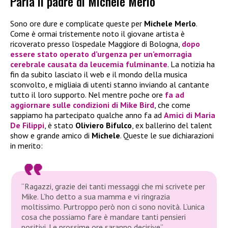
Parla il padre di Michele Merlo
Sono ore dure e complicate queste per
Michele Merlo
.
Come è ormai tristemente noto il giovane artista è
ricoverato presso l’ospedale Maggiore di Bologna,
dopo
essere stato operato d’urgenza per un’emorragia
cerebrale causata da leucemia fulminante
. La notizia ha
fin da subito lasciato il web e il mondo della musica
sconvolto, e migliaia di utenti stanno inviando al cantante
tutto il loro supporto. Nel mentre poche ore
fa ad
aggiornare sulle
condizioni
di
Mike Bird
, che come
sappiamo ha partecipato qualche anno fa ad
Amici di Maria
De Filippi
, è stato
Oliviero Bifulco
, ex ballerino del talent
show e grande amico di
Michele
. Queste le sue dichiarazioni
in merito:
“Ragazzi, grazie dei tanti messaggi che mi scrivete per
Mike. L’ho detto a sua mamma e vi ringrazia
moltissimo. Purtroppo però non ci sono novità. L’unica
cosa che possiamo fare è mandare tanti pensieri
positivi. Le prossime ore saranno decisive”.