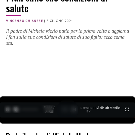
salute
VINCENZO CHIANESE
|
6 GIUGNO 2021
Il padre di Michele Merlo parla per la prima volta e aggiorna
i fan sulle sue condizioni di salute di suo figlio: ecco come
sta.
0:04 /
Ad
hub
Media
POWERED
1
/
2
3:35
BY