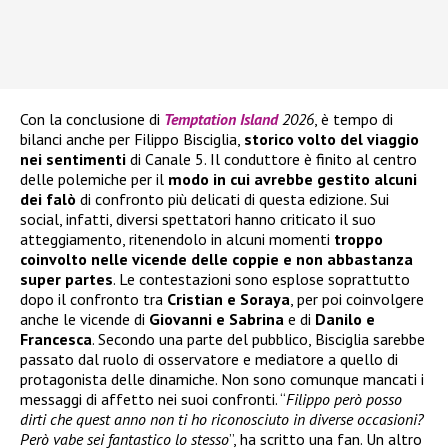
Con la conclusione di
Temptation Island
2026
, è tempo di
bilanci anche per Filippo Bisciglia,
storico volto del viaggio
nei sentimenti
di Canale 5. Il conduttore è finito al centro
delle polemiche per il
modo in cui avrebbe gestito alcuni
dei falò
di confronto più delicati di questa edizione. Sui
social, infatti, diversi spettatori hanno criticato il suo
atteggiamento, ritenendolo in alcuni momenti
troppo
coinvolto nelle vicende delle coppie e non abbastanza
super partes
. Le contestazioni sono esplose soprattutto
dopo il confronto tra
Cristian e Soraya
, per poi coinvolgere
anche le vicende di
Giovanni e Sabrina
e di
Danilo e
Francesca
. Secondo una parte del pubblico, Bisciglia sarebbe
passato dal ruolo di osservatore e mediatore a quello di
protagonista delle dinamiche. Non sono comunque mancati i
messaggi di affetto nei suoi confronti. “
Filippo però posso
dirti che quest anno non ti ho riconosciuto in diverse occasioni?
Però vabe sei fantastico lo stesso
”, ha scritto una fan. Un altro