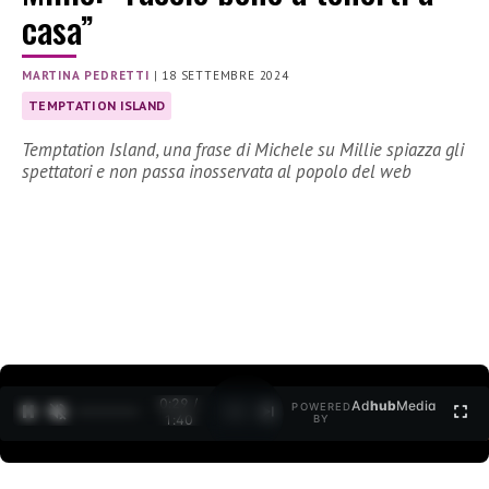
casa”
MARTINA PEDRETTI
|
18 SETTEMBRE 2024
TEMPTATION ISLAND
Temptation Island, una frase di Michele su Millie spiazza gli
spettatori e non passa inosservata al popolo del web
0:30 /
Ad
hub
Media
POWERED
1
/
2
1:40
BY