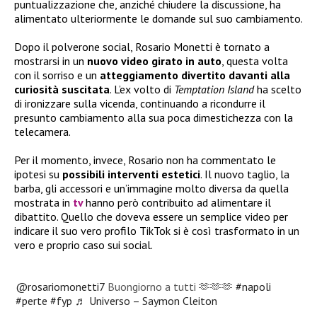
puntualizzazione che, anziché chiudere la discussione, ha
alimentato ulteriormente le domande sul suo cambiamento.
Dopo il polverone social, Rosario Monetti è tornato a
mostrarsi in un
nuovo video girato in auto
, questa volta
con il sorriso e un
atteggiamento divertito davanti alla
curiosità suscitata
. L’ex volto di
Temptation Island
ha scelto
di ironizzare sulla vicenda, continuando a ricondurre il
presunto cambiamento alla sua poca dimestichezza con la
telecamera.
Per il momento, invece, Rosario non ha commentato le
ipotesi su
possibili interventi estetici
. Il nuovo taglio, la
barba, gli accessori e un’immagine molto diversa da quella
mostrata in
tv
hanno però contribuito ad alimentare il
dibattito. Quello che doveva essere un semplice video per
indicare il suo vero profilo TikTok si è così trasformato in un
vero e proprio caso sui social.
@rosariomonetti7
Buongiorno a tutti 🫶🫶🫶
#napoli
#perte
#fyp
♬ Universo – Saymon Cleiton