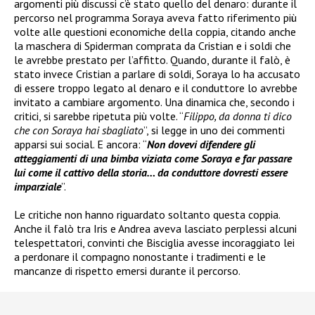
argomenti più discussi c’è stato quello del denaro: durante il
percorso nel programma Soraya aveva fatto riferimento più
volte alle questioni economiche della coppia, citando anche
la maschera di Spiderman comprata da Cristian e i soldi che
le avrebbe prestato per l’affitto. Quando, durante il falò, è
stato invece Cristian a parlare di soldi, Soraya lo ha accusato
di essere troppo legato al denaro e il conduttore lo avrebbe
invitato a cambiare argomento. Una dinamica che, secondo i
critici, si sarebbe ripetuta più volte. “
Filippo, da donna ti dico
che con Soraya hai sbagliato
”, si legge in uno dei commenti
apparsi sui social. E ancora: “
Non dovevi difendere gli
atteggiamenti di una bimba viziata come Soraya e far passare
lui come il cattivo della storia… da conduttore dovresti essere
imparziale
”.
Le critiche non hanno riguardato soltanto questa coppia.
Anche il falò tra Iris e Andrea aveva lasciato perplessi alcuni
telespettatori, convinti che Bisciglia avesse incoraggiato lei
a perdonare il compagno nonostante i tradimenti e le
mancanze di rispetto emersi durante il percorso.