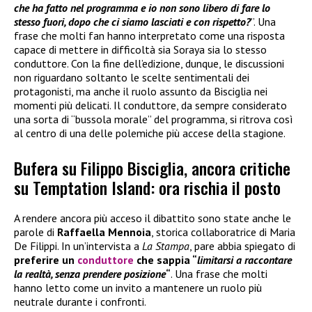
che ha fatto nel programma e io non sono libero di fare lo
stesso fuori, dopo che ci siamo lasciati e con rispetto?
”. Una
frase che molti fan hanno interpretato come una risposta
capace di mettere in difficoltà sia Soraya sia lo stesso
conduttore. Con la fine dell’edizione, dunque, le discussioni
non riguardano soltanto le scelte sentimentali dei
protagonisti, ma anche il ruolo assunto da Bisciglia nei
momenti più delicati. Il conduttore, da sempre considerato
una sorta di “bussola morale” del programma, si ritrova così
al centro di una delle polemiche più accese della stagione.
Bufera su Filippo Bisciglia, ancora critiche
su Temptation Island: ora rischia il posto
A rendere ancora più acceso il dibattito sono state anche le
parole di
Raffaella Mennoia
, storica collaboratrice di Maria
De Filippi. In un’intervista a
La Stampa
, pare abbia spiegato di
preferire un
conduttore
che sappia “
limitarsi a raccontare
la realtà, senza prendere posizione
“
. Una frase che molti
hanno letto come un invito a mantenere un ruolo più
neutrale durante i confronti.