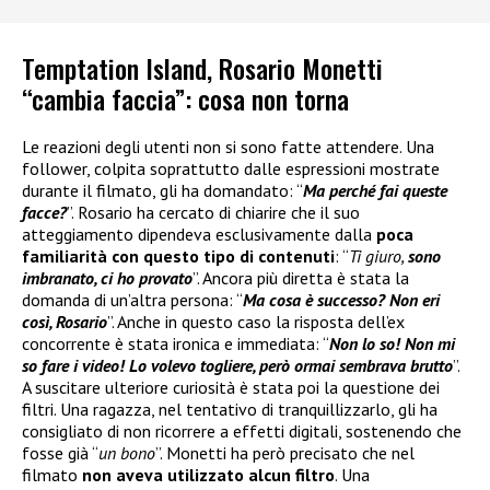
Temptation Island, Rosario Monetti
“cambia faccia”: cosa non torna
Le reazioni degli utenti non si sono fatte attendere. Una
follower, colpita soprattutto dalle espressioni mostrate
durante il filmato, gli ha domandato: “
Ma perché fai queste
facce?
”. Rosario ha cercato di chiarire che il suo
atteggiamento dipendeva esclusivamente dalla
poca
familiarità con questo tipo di contenuti
: “
Ti giuro,
sono
imbranato, ci ho provato
”. Ancora più diretta è stata la
domanda di un’altra persona: “
Ma cosa è successo? Non eri
così, Rosario
”. Anche in questo caso la risposta dell’ex
concorrente è stata ironica e immediata: “
Non lo so! Non mi
so fare i video! Lo volevo togliere, però ormai sembrava brutto
”.
A suscitare ulteriore curiosità è stata poi la questione dei
filtri. Una ragazza, nel tentativo di tranquillizzarlo, gli ha
consigliato di non ricorrere a effetti digitali, sostenendo che
fosse già “
un bono
”. Monetti ha però precisato che nel
filmato
non aveva utilizzato alcun filtro
. Una