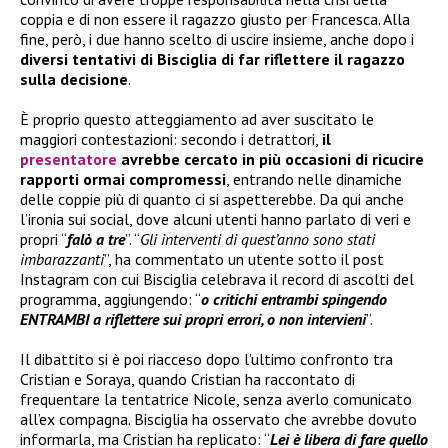
coppia e di non essere il ragazzo giusto per Francesca. Alla
fine, però, i due hanno scelto di uscire insieme, anche dopo i
diversi tentativi di Bisciglia di far riflettere il ragazzo
sulla decisione
.
È proprio questo atteggiamento ad aver suscitato le
maggiori contestazioni: secondo i detrattori,
il
presentatore
avrebbe cercato in più occasioni di ricucire
rapporti ormai compromessi
, entrando nelle dinamiche
delle coppie più di quanto ci si aspetterebbe. Da qui anche
l’ironia sui social, dove alcuni utenti hanno parlato di veri e
propri “
falò a tre
”. “
Gli interventi di quest’anno sono stati
imbarazzanti
”, ha commentato un utente sotto il post
Instagram con cui Bisciglia celebrava il record di ascolti del
programma, aggiungendo: “
o critichi entrambi spingendo
ENTRAMBI a riflettere sui propri errori, o non intervieni
”.
Il dibattito si è poi riacceso dopo l’ultimo confronto tra
Cristian e Soraya, quando Cristian ha raccontato di
frequentare la tentatrice Nicole, senza averlo comunicato
all’ex compagna. Bisciglia ha osservato che avrebbe dovuto
informarla, ma Cristian ha replicato: “
Lei è libera di fare quello