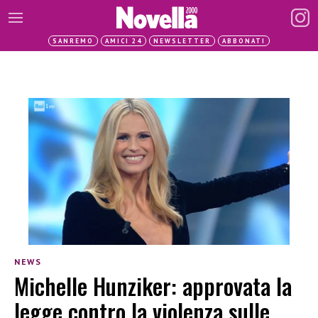
SANREMO
AMICI 24
NEWSLETTER
ABBONATI
NEWS
Michelle Hunziker: approvata la
legge contro la violenza sulle