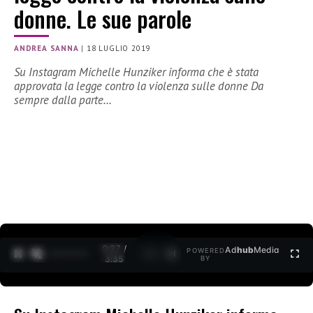
donne. Le sue parole
ANDREA SANNA
|
18 LUGLIO 2019
Su Instagram Michelle Hunziker informa che è stata
approvata la legge contro la violenza sulle donne Da
sempre dalla parte…
0:27 /
Ad
hub
Media
POWERED
1
/
2
3:35
BY