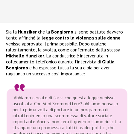
Sia la
Hunziker
che la
Bongiorno
si sono battute davvero
tanto affinché la
legge contro la violenza sulle donne
venisse approvata il prima possibile. Dopo qualche
rallentamento, la svolta, come confermato dalla stessa
Michelle Hunziker
. La conduttrice è intervenuta in
collegamento telefonico durante l’intervista di
Giulia
Bongiorno
e ha espresso tutta la sua gioia per aver
raggiunto un successo così importante:
“Abbiamo cercato di far si che questa legge venisse
ascoltata. Con
Vuoi Scommettere?
abbiamo pensato
per la prima volta di portare in un programma di
intrattenimento una scommessa di valore sociale
importante. Ancora non c’era il governo siamo riusciti a
strappare una promessa a tutti i leader politici, che
qualora ci fosse un governo si impegnassero a far