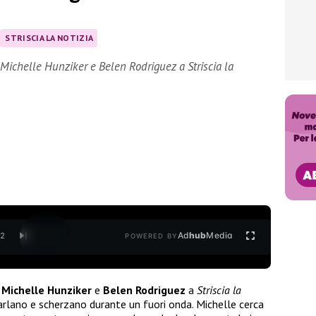
STRISCIA LA NOTIZIA
a Michelle Hunziker e Belen Rodriguez a Striscia la
Ad
hub
Media
/
2
POWERED BY
a
Michelle Hunziker
e
Belen Rodriguez
a
Striscia la
parlano e scherzano durante un fuori onda. Michelle cerca