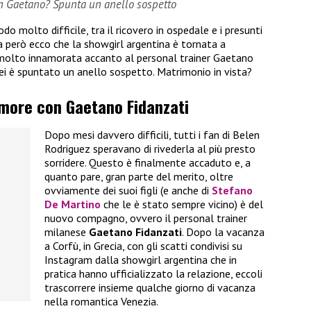
n Gaetano? Spunta un anello sospetto
do molto difficile, tra il ricovero in ospedale e i presunti
ra però ecco che la showgirl argentina è tornata a
 molto innamorata accanto al personal trainer Gaetano
lei è spuntato un anello sospetto. Matrimonio in vista?
amore con Gaetano Fidanzati
Dopo mesi davvero difficili, tutti i fan di Belen
Rodriguez speravano di rivederla al più presto
sorridere. Questo è finalmente accaduto e, a
quanto pare, gran parte del merito, oltre
ovviamente dei suoi figli (e anche di
Stefano
De Martino
che le è stato sempre vicino) è del
nuovo compagno, ovvero il personal trainer
milanese
Gaetano Fidanzati
. Dopo la vacanza
a Corfù, in Grecia, con gli scatti condivisi su
Instagram dalla showgirl argentina che in
pratica hanno ufficializzato la relazione, eccoli
trascorrere insieme qualche giorno di vacanza
nella romantica Venezia.