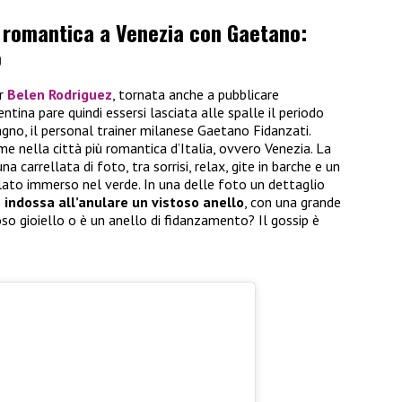
 romantica a Venezia con Gaetano:
o
er
Belen Rodriguez
, tornata anche a pubblicare
ntina pare quindi essersi lasciata alle spalle il periodo
gno, il personal trainer milanese Gaetano Fidanzati.
me nella città più romantica d’Italia, ovvero Venezia. La
a carrellata di foto, tra sorrisi, relax, gite in barche e un
ato immerso nel verde. In una delle foto un dettaglio
z
indossa all’anulare un vistoso anello
, con una grande
oso gioiello o è un anello di fidanzamento? Il gossip è