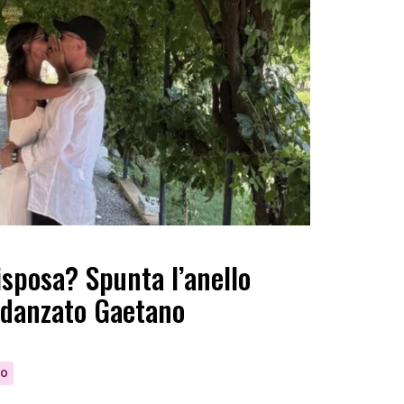
isposa? Spunta l’anello
fidanzato Gaetano
IO