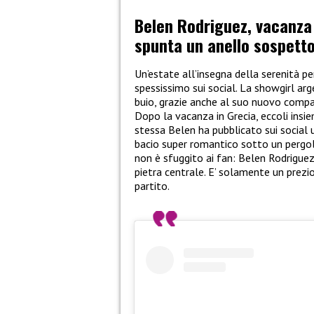
Belen Rodriguez, vacanza
spunta un anello sospett
Un’estate all’insegna della serenità p
spessissimo sui social. La showgirl arge
buio, grazie anche al suo nuovo compa
Dopo la vacanza in Grecia, eccoli insie
stessa Belen ha pubblicato sui social un
bacio super romantico sotto un pergol
non è sfuggito ai fan: Belen Rodrigue
pietra centrale. E’ solamente un prezi
partito.