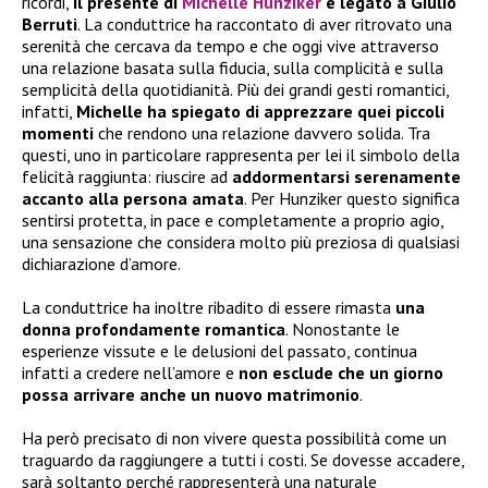
ricordi,
il presente di
Michelle Hunziker
è legato a Giulio
Berruti
. La conduttrice ha raccontato di aver ritrovato una
serenità che cercava da tempo e che oggi vive attraverso
una relazione basata sulla fiducia, sulla complicità e sulla
semplicità della quotidianità. Più dei grandi gesti romantici,
infatti,
Michelle ha spiegato di apprezzare quei piccoli
momenti
che rendono una relazione davvero solida. Tra
questi, uno in particolare rappresenta per lei il simbolo della
felicità raggiunta: riuscire ad
addormentarsi serenamente
accanto alla persona amata
. Per Hunziker questo significa
sentirsi protetta, in pace e completamente a proprio agio,
una sensazione che considera molto più preziosa di qualsiasi
dichiarazione d’amore.
La conduttrice ha inoltre ribadito di essere rimasta
una
donna profondamente romantica
. Nonostante le
esperienze vissute e le delusioni del passato, continua
infatti a credere nell’amore e
non esclude che un giorno
possa arrivare anche un nuovo matrimonio
.
Ha però precisato di non vivere questa possibilità come un
traguardo da raggiungere a tutti i costi. Se dovesse accadere,
sarà soltanto perché rappresenterà una naturale