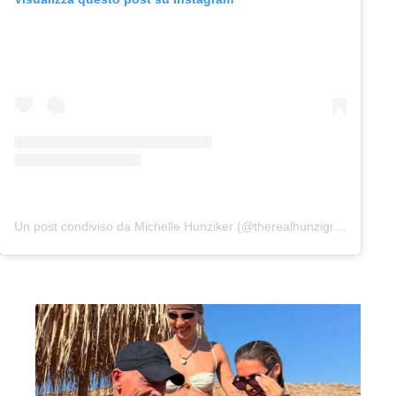
Un post condiviso da Michelle Hunziker (@therealhunzigram)