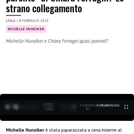
strano collegamento
LEILA
|
8 FEBBRAIO 2025
MICHELLE HUNZIKER
Michelle Hunziker e Chiara Ferragni quasi parenti?
0:30 /
Ad
hub
Media
POWERED
1
/
2
1:40
BY
Michelle Hunziker
è stata paparazzata a cena insieme al