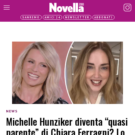
SANREMO
AMICI 24
NEWSLETTER
ABBONATI
NEWS
Michelle Hunziker diventa “quasi
parente” di Chiara Ferragni? Lo