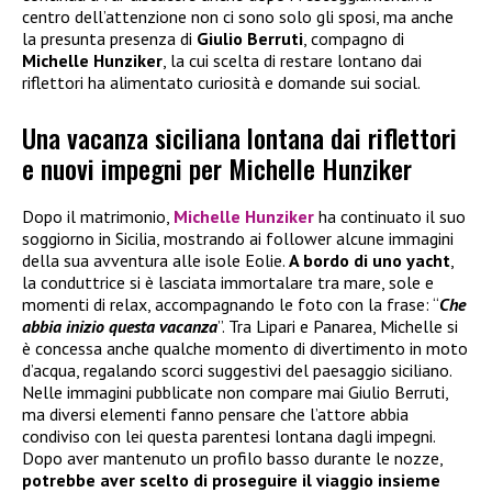
centro dell’attenzione non ci sono solo gli sposi, ma anche
la presunta presenza di
Giulio Berruti
, compagno di
Michelle Hunziker
, la cui scelta di restare lontano dai
riflettori ha alimentato curiosità e domande sui social.
Una vacanza siciliana lontana dai riflettori
e nuovi impegni per Michelle Hunziker
Dopo il matrimonio,
Michelle Hunziker
ha continuato il suo
soggiorno in Sicilia, mostrando ai follower alcune immagini
della sua avventura alle isole Eolie.
A bordo di uno yacht
,
la conduttrice si è lasciata immortalare tra mare, sole e
momenti di relax, accompagnando le foto con la frase: “
Che
abbia inizio questa vacanza
”. Tra Lipari e Panarea, Michelle si
è concessa anche qualche momento di divertimento in moto
d’acqua, regalando scorci suggestivi del paesaggio siciliano.
Nelle immagini pubblicate non compare mai Giulio Berruti,
ma diversi elementi fanno pensare che l’attore abbia
condiviso con lei questa parentesi lontana dagli impegni.
Dopo aver mantenuto un profilo basso durante le nozze,
potrebbe aver scelto di proseguire il viaggio insieme