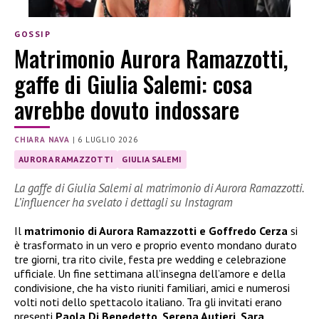
GOSSIP
Matrimonio Aurora Ramazzotti,
gaffe di Giulia Salemi: cosa
avrebbe dovuto indossare
CHIARA NAVA
|
6 LUGLIO 2026
AURORA RAMAZZOTTI
GIULIA SALEMI
La gaffe di Giulia Salemi al matrimonio di Aurora Ramazzotti.
L’influencer ha svelato i dettagli su Instagram
Il
matrimonio di Aurora Ramazzotti e Goffredo Cerza
si
è trasformato in un vero e proprio evento mondano durato
tre giorni, tra rito civile, festa pre wedding e celebrazione
ufficiale. Un fine settimana all’insegna dell’amore e della
condivisione, che ha visto riuniti familiari, amici e numerosi
volti noti dello spettacolo italiano. Tra gli invitati erano
presenti
Paola Di Benedetto, Serena Autieri, Sara