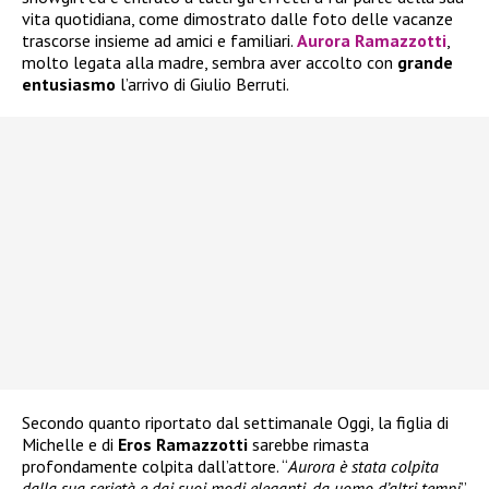
vita quotidiana, come dimostrato dalle foto delle vacanze
trascorse insieme ad amici e familiari.
Aurora Ramazzotti
,
molto legata alla madre, sembra aver accolto con
grande
entusiasmo
l’arrivo di Giulio Berruti.
Secondo quanto riportato dal settimanale Oggi, la figlia di
Michelle e di
Eros Ramazzotti
sarebbe rimasta
profondamente colpita dall’attore. “
Aurora è stata colpita
dalla sua serietà e dai suoi modi eleganti, da uomo d’altri tempi
”