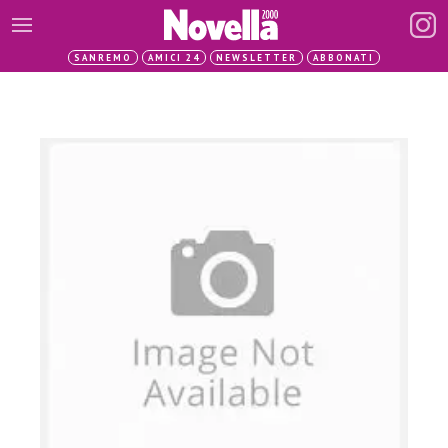
SANREMO
AMICI 24
NEWSLETTER
ABBONATI