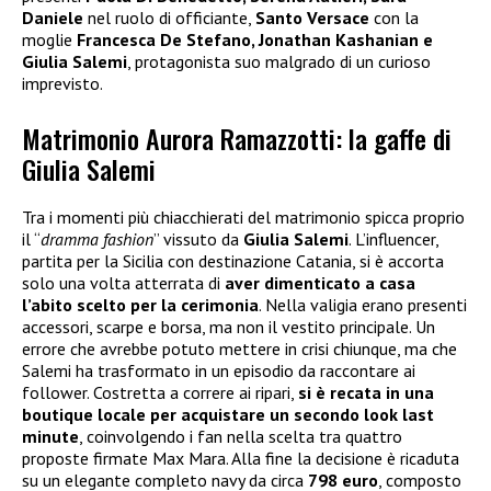
Daniele
nel ruolo di officiante,
Santo Versace
con la
moglie
Francesca De Stefano, Jonathan Kashanian e
Giulia Salemi
, protagonista suo malgrado di un curioso
imprevisto.
Matrimonio Aurora Ramazzotti: la gaffe di
Giulia Salemi
Tra i momenti più chiacchierati del matrimonio spicca proprio
il “
dramma fashion
” vissuto da
Giulia Salemi
. L’influencer,
partita per la Sicilia con destinazione Catania, si è accorta
solo una volta atterrata di
aver dimenticato a casa
l’abito scelto per la cerimonia
. Nella valigia erano presenti
accessori, scarpe e borsa, ma non il vestito principale. Un
errore che avrebbe potuto mettere in crisi chiunque, ma che
Salemi ha trasformato in un episodio da raccontare ai
follower. Costretta a correre ai ripari,
si è recata in una
boutique locale per acquistare un secondo look last
minute
, coinvolgendo i fan nella scelta tra quattro
proposte firmate Max Mara. Alla fine la decisione è ricaduta
su un elegante completo navy da circa
798 euro
, composto