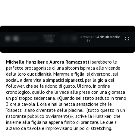
0:30 /
Ad
hub
Media
POWERED
1
/
2
3:35
BY
Michelle Hunziker
e
Aurora Ramazzotti
sarebbero le
perfette protagoniste di una sitcom ispirata alle vicende
della loro quotidianità. Mamma e figlia si divertono, sui
social, a dare vita a simpatici siparietti, per la gioia dei
follower, che se la ridono di gusto. Ultimo, in ordine
cronologico, quello che le vede alle prese con una giornata
un po’ troppo sedentaria. «Quando sei stato seduto in treno
3 ore,a tavola 1 ora e hai la netta sensazione che le
“ciapett” siano diventate delle piadine… (tutto questo in un
ristorante pubblico ovviamente)», scrive la Hunziker, che
insieme alla figlia ha appena finito di pranzare. Le due si
alzano da tavola e improvvisano un po’ di stretching.