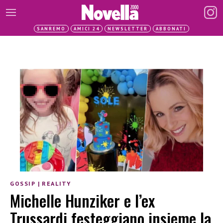
SANREMO
AMICI 24
NEWSLETTER
ABBONATI
GOSSIP
|
REALITY
Michelle Hunziker e l’ex
Trussardi festeggiano insieme la