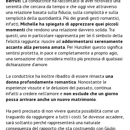
Berruti
. La conduttrice ha raccontato di aver ritrovato una
serenità che cercava da tempo e che oggi vive attraverso
una relazione basata sulla fiducia, sulla complicità e sulla
semplicità della quotidianità. Più dei grandi gesti romantici,
infatti,
Michelle ha spiegato di apprezzare quei piccoli
momenti
che rendono una relazione davvero solida. Tra
questi, uno in particolare rappresenta per lei il simbolo della
felicità raggiunta: riuscire ad
addormentarsi serenamente
accanto alla persona amata
. Per Hunziker questo significa
sentirsi protetta, in pace e completamente a proprio agio,
una sensazione che considera molto più preziosa di qualsiasi
dichiarazione d’amore.
La conduttrice ha inoltre ribadito di essere rimasta
una
donna profondamente romantica
. Nonostante le
esperienze vissute e le delusioni del passato, continua
infatti a credere nell’amore e
non esclude che un giorno
possa arrivare anche un nuovo matrimonio
.
Ha però precisato di non vivere questa possibilità come un
traguardo da raggiungere a tutti i costi. Se dovesse accadere,
sarà soltanto perché rappresenterà una naturale
conseguenza del rapporto che sta costruendo con Giulio