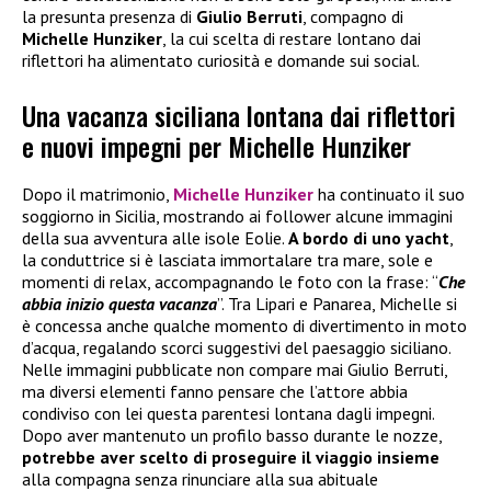
la presunta presenza di
Giulio Berruti
, compagno di
Michelle Hunziker
, la cui scelta di restare lontano dai
riflettori ha alimentato curiosità e domande sui social.
Una vacanza siciliana lontana dai riflettori
e nuovi impegni per Michelle Hunziker
Dopo il matrimonio,
Michelle Hunziker
ha continuato il suo
soggiorno in Sicilia, mostrando ai follower alcune immagini
della sua avventura alle isole Eolie.
A bordo di uno yacht
,
la conduttrice si è lasciata immortalare tra mare, sole e
momenti di relax, accompagnando le foto con la frase: “
Che
abbia inizio questa vacanza
”. Tra Lipari e Panarea, Michelle si
è concessa anche qualche momento di divertimento in moto
d’acqua, regalando scorci suggestivi del paesaggio siciliano.
Nelle immagini pubblicate non compare mai Giulio Berruti,
ma diversi elementi fanno pensare che l’attore abbia
condiviso con lei questa parentesi lontana dagli impegni.
Dopo aver mantenuto un profilo basso durante le nozze,
potrebbe aver scelto di proseguire il viaggio insieme
alla compagna senza rinunciare alla sua abituale