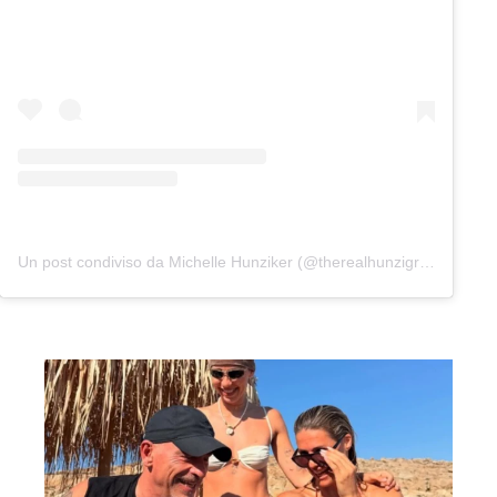
Un post condiviso da Michelle Hunziker (@therealhunzigram)