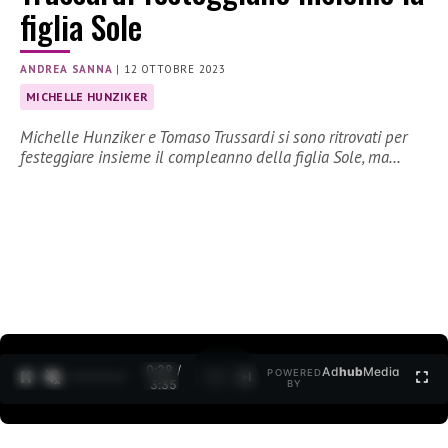
figlia Sole
ANDREA SANNA
|
12 OTTOBRE 2023
MICHELLE HUNZIKER
Michelle Hunziker e Tomaso Trussardi si sono ritrovati per
festeggiare insieme il compleanno della figlia Sole, ma…
0:30 /
Ad
hub
Media
POWERED
1
/
2
3:35
BY