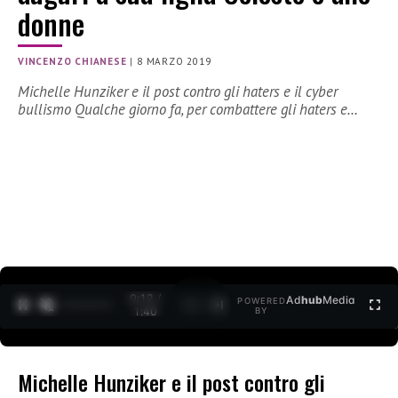
donne
VINCENZO CHIANESE
|
8 MARZO 2019
Michelle Hunziker e il post contro gli haters e il cyber
bullismo Qualche giorno fa, per combattere gli haters e…
0:12 /
Ad
hub
Media
POWERED
1
/
2
1:40
BY
Michelle Hunziker e il post contro gli