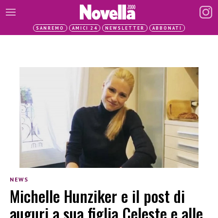
SANREMO
AMICI 24
NEWSLETTER
ABBONATI
NEWS
Michelle Hunziker e il post di
auguri a sua figlia Celeste e alle