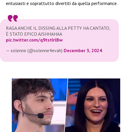
entusiasti e soprattutto divertiti da quella performance.
RAGA ANCHE IL DISSING ALLA PETTY HA CANTATO,
È STATO EPICO AJSHHAHAA
pic.twitter.com/q9tstIrlBw
— solenne (@solenne4evah)
December 3, 2024