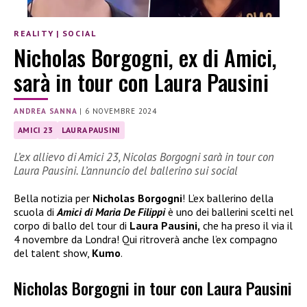
REALITY
|
SOCIAL
Nicholas Borgogni, ex di Amici,
sarà in tour con Laura Pausini
ANDREA SANNA
|
6 NOVEMBRE 2024
AMICI 23
LAURA PAUSINI
L’ex allievo di Amici 23, Nicolas Borgogni sarà in tour con
Laura Pausini. L’annuncio del ballerino sui social
Bella notizia per
Nicholas Borgogni
! L’ex ballerino della
scuola di
Amici di Maria De Filippi
è uno dei ballerini scelti nel
corpo di ballo del tour di
Laura Pausini,
che ha preso il via il
4 novembre da Londra! Qui ritroverà anche l’ex compagno
del talent show,
Kumo
.
Nicholas Borgogni in tour con Laura Pausini