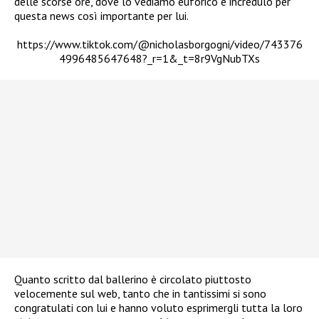
delle scorse ore, dove lo vediamo euforico e incredulo per
questa news così importante per lui.
https://www.tiktok.com/@nicholasborgogni/video/743376
4996485647648?_r=1&_t=8r9VgNubTXs
Quanto scritto dal ballerino è circolato piuttosto
velocemente sul web, tanto che in tantissimi si sono
congratulati con lui e hanno voluto esprimergli tutta la loro