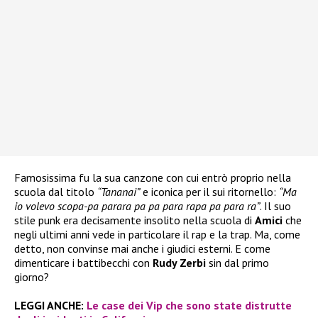
Famosissima fu la sua canzone con cui entrò proprio nella
scuola dal titolo
“Tananai”
e iconica per il sui ritornello:
“Ma
io volevo scopa-pa parara pa pa para rapa pa para ra”
. Il suo
stile punk era decisamente insolito nella scuola di
Amici
che
negli ultimi anni vede in particolare il rap e la trap. Ma, come
detto, non convinse mai anche i giudici esterni. E come
dimenticare i battibecchi con
Rudy Zerbi
sin dal primo
giorno?
LEGGI ANCHE:
Le case dei Vip che sono state distrutte