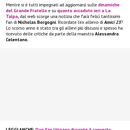
Mentre si è tutti impegnati ad aggiornarsi sulle
dinamiche
del
Grande Fratello
e su
quanto accaduto ieri a
La
Talpa
,
dal web scorge una notizia che farà felici tantissimi
fan di
Nicholas Borgogni
. Ricordate l’ex allievo di
Amici 23
?
Lo scorso anno è stato tra gli allievi più discussi e spesso ha
ricevuto delle critiche da parte della maestra
Alessandra
Celentano.
LEGGI ANCHE:
Due fan litigano durante il concerto,