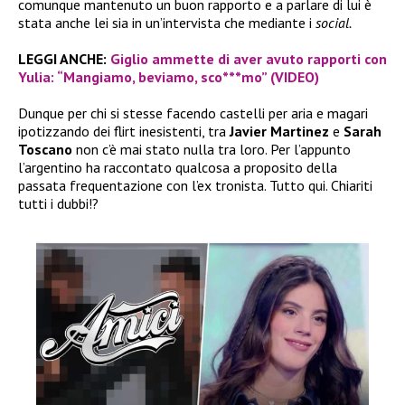
comunque mantenuto un buon rapporto e a parlare di lui è
stata anche lei sia in un’intervista che mediante i
social.
LEGGI ANCHE:
Giglio ammette di aver avuto rapporti con
Yulia: “Mangiamo, beviamo, sco***mo” (VIDEO)
Dunque per chi si stesse facendo castelli per aria e magari
ipotizzando dei flirt inesistenti, tra
Javier Martinez
e
Sarah
Toscano
non c’è mai stato nulla tra loro. Per l’appunto
l’argentino ha raccontato qualcosa a proposito della
passata frequentazione con l’ex tronista. Tutto qui. Chiariti
tutti i dubbi!?