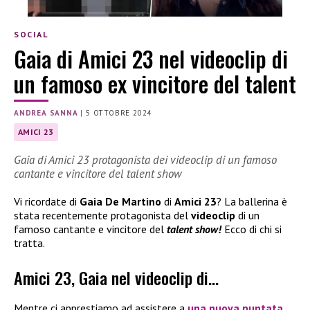
SOCIAL
Gaia di Amici 23 nel videoclip di
un famoso ex vincitore del talent
ANDREA SANNA
|
5 OTTOBRE 2024
AMICI 23
Gaia di Amici 23 protagonista dei videoclip di un famoso
cantante e vincitore del talent show
Vi ricordate di
Gaia De Martino
di
Amici 23
? La ballerina è
stata recentemente protagonista del
videoclip
di un
famoso cantante e vincitore del
talent show!
Ecco di chi si
tratta.
Amici 23, Gaia nel videoclip di…
Mentre ci apprestiamo ad assistere a
una nuova puntata