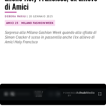
di Amici
DEBORA PARIGI
|
20 GENNAIO 2025
AMICI 23
MILANO FASHION WEEK
Sorpresa alla Milano Gashion Week quando alla sfilata di
Simon Cracker è sceso in passerella anche l’ex allievo di
Amici Holy Francisco
0:30 /
Ad
hub
Media
POWERED
1
/
2
3:35
BY