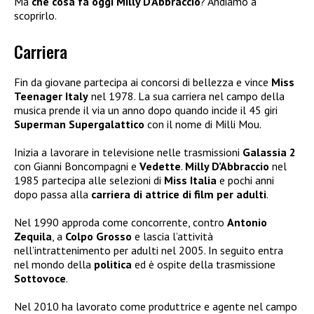
Ma
che cosa fa oggi Milly D’Abbraccio
? Andiamo a
scoprirlo.
Carriera
Fin da giovane partecipa ai concorsi di bellezza e vince
Miss
Teenager Italy
nel 1978. La sua carriera nel campo della
musica prende il via un anno dopo quando incide il 45 giri
Superman Supergalattico
con il nome di Milli Mou.
Inizia a lavorare in televisione nelle trasmissioni
Galassia 2
con Gianni Boncompagni e
Vedette
.
Milly D’Abbraccio
nel
1985 partecipa alle selezioni di
Miss Italia
e pochi anni
dopo passa alla
carriera di attrice di film per adulti
.
Nel 1990 approda come concorrente, contro
Antonio
Zequila
, a
Colpo Grosso
e lascia l’attività
nell’intrattenimento per adulti nel 2005. In seguito entra
nel mondo della
politica
ed è ospite della trasmissione
Sottovoce
.
Nel 2010 ha lavorato come produttrice e agente nel campo