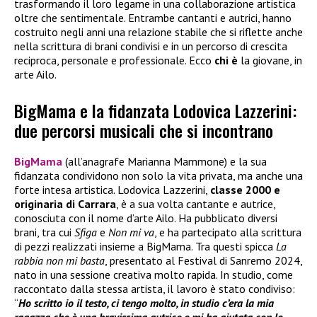
trasformando il loro legame in una collaborazione artistica
oltre che sentimentale. Entrambe cantanti e autrici, hanno
costruito negli anni una relazione stabile che si riflette anche
nella scrittura di brani condivisi e in un percorso di crescita
reciproca, personale e professionale. Ecco
chi è
la giovane, in
arte Ailo.
BigMama e la fidanzata Lodovica Lazzerini:
due percorsi musicali che si incontrano
BigMama
(all’anagrafe Marianna Mammone) e la sua
fidanzata condividono non solo la vita privata, ma anche una
forte intesa artistica. Lodovica Lazzerini,
classe 2000 e
originaria di Carrara
, è a sua volta cantante e autrice,
conosciuta con il nome d’arte Ailo. Ha pubblicato diversi
brani, tra cui
Sfiga
e
Non mi va
, e ha partecipato alla scrittura
di pezzi realizzati insieme a BigMama. Tra questi spicca
La
rabbia non mi basta
, presentato al Festival di Sanremo 2024,
nato in una sessione creativa molto rapida. In studio, come
raccontato dalla stessa artista, il lavoro è stato condiviso:
“
Ho scritto io il testo, ci tengo molto, in studio c’era la mia
ragazza che è una bravissima autrice e mi ha aiutata con le