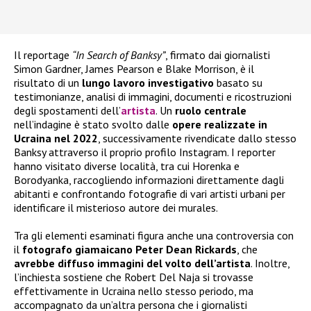
Il reportage
“In Search of Banksy”
, firmato dai giornalisti
Simon Gardner, James Pearson e Blake Morrison, è il
risultato di un
lungo lavoro investigativo
basato su
testimonianze, analisi di immagini, documenti e ricostruzioni
degli spostamenti dell’
artista
. Un
ruolo centrale
nell’indagine è stato svolto dalle
opere realizzate in
Ucraina nel 2022
, successivamente rivendicate dallo stesso
Banksy attraverso il proprio profilo Instagram. I reporter
hanno visitato diverse località, tra cui Horenka e
Borodyanka, raccogliendo informazioni direttamente dagli
abitanti e confrontando fotografie di vari artisti urbani per
identificare il misterioso autore dei murales.
Tra gli elementi esaminati figura anche una controversia con
il
fotografo giamaicano Peter Dean Rickards
, che
avrebbe diffuso immagini del volto dell’artista
. Inoltre,
l’inchiesta sostiene che Robert Del Naja si trovasse
effettivamente in Ucraina nello stesso periodo, ma
accompagnato da un’altra persona che i giornalisti