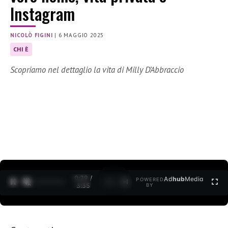
Instagram
NICOLÒ FIGINI
|
6 MAGGIO 2025
CHI È
Scopriamo nel dettaglio la vita di Milly D’Abbraccio
0:31 /
Ad
hub
Media
POWERED
1
/
2
3:35
BY