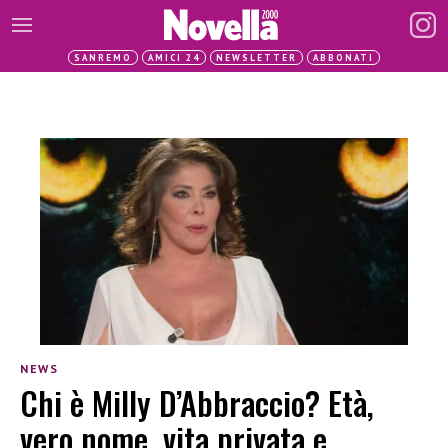
SANREMO
AMICI 24
NEWSLETTER
ABBONATI
NEWS
Chi è Milly D’Abbraccio? Età,
vero nome, vita privata e