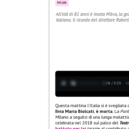
MILVA
All’età di 81 anni è morta Milva, la g
italiana. Il ricordo del direttore Rober
0:29 / 3:35
1
Questa mattina l’Italia si è svegliata
Ilvia Maria Biolcati
,
è morta
. La
Pant
Milano a seguito di una lunga malatt
celebrata nel 2018 sul palco del
Teatr
battuto per lei
(grazie al contributo 