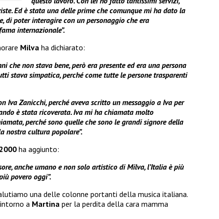
questo lavoro. Con lei ho fatto tantissimi servizi,
rviste. Ed è stata una delle prime che comunque mi ha dato la
e, di poter interagire con un personaggio che era
fama internazionale”.
orare
Milva
ha dichiarato:
nni che non stava bene, però era presente ed era una persona
ti stava simpatica, perché come tutte le persone trasparenti
on Iva Zanicchi, perché aveva scritto un messaggio a Iva per
uando è stata ricoverata. Iva mi ha chiamata molto
iamata, perché sono quelle che sono le grandi signore della
a nostra cultura popolare”.
 2000
ha aggiunto:
sore, anche umano e non solo artistico di Milva, l’Italia è più
più povero oggi”.
alutiamo una delle colonne portanti della musica italiana.
e intorno a
Martina
per la perdita della cara mamma