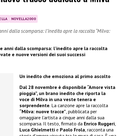
ELLA
NOVELLA2000
anni dalla scomparsa: l’inedito apre la raccolta “Milva:
e anni dalla scomparsa: l’inedito apre la raccolta
rovate e nuove versioni dei suoi successi
Un inedito che emoziona al primo ascolto
Dal 28 novembre è disponibile “Amore vista
pioggia”, un brano inedito che riporta la
voce di Milva in una veste tenera e
sorprendente
. La canzone apre la raccolta
“Milva: nuove tracce”
, pubblicata per
omaggiare l’artista a cinque anni dalla sua
scomparsa. Il testo, firmato da
Enrico Ruggeri
,
Luca Ghielmetti
e
Paolo Frola
, racconta una
storia d’amore vissuta tra le mura di casa. È una