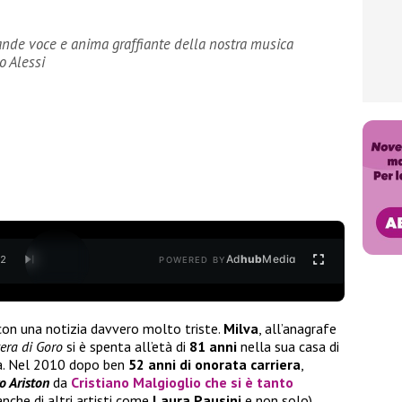
rande voce e anima graffiante della nostra musica
to Alessi
Ad
hub
Media
/
2
POWERED BY
 con una notizia davvero molto triste.
Milva
, all’anagrafe
era di Goro
si è spenta all’età di
81 anni
nella sua casa di
ia. Nel 2010 dopo ben
52 anni di onorata carriera
,
o Ariston
da
Cristiano Malgioglio
che si è tanto
anche di altri artisti come
Laura Pausini
e non solo),