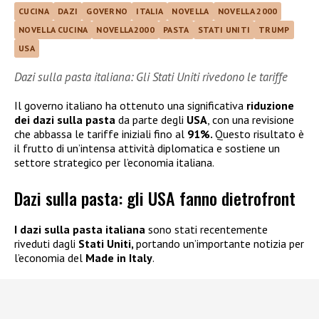
CUCINA
DAZI
GOVERNO
ITALIA
NOVELLA
NOVELLA 2000
NOVELLA CUCINA
NOVELLA2000
PASTA
STATI UNITI
TRUMP
USA
Dazi sulla pasta italiana: Gli Stati Uniti rivedono le tariffe
Il governo italiano ha ottenuto una significativa
riduzione
dei dazi
sulla pasta
da parte degli
USA
, con una revisione
che abbassa le tariffe iniziali fino al
91%.
Questo risultato è
il frutto di un’intensa attività diplomatica e sostiene un
settore strategico per l’economia italiana.
Dazi sulla pasta: gli USA fanno dietrofront
I dazi sulla pasta italiana
sono stati recentemente
riveduti dagli
Stati Uniti,
portando un’importante notizia per
l’economia del
Made in Italy
.