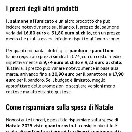
I prezzi degli altri prodotti
Il
salmone affumicato
è un altro prodotto che può
incidere notevolmente sul bilancio. Il prezzo del salmone
varia dai
16,80 euro
ai
91,80 euro al chilo
, con un prezzo
medio che risulta essere inferiore rispetto all’anno scorso.
Per quanto riguarda i dolci tipici,
pandoro
e
panettone
hanno registrato prezzi simili al 2024, con un costo medio
rispettivamente di
9,74 euro al chilo
e
9,23 euro al chilo
.
Tuttavia, il prezzo può variare notevolmente in base alla
marca, arrivando fino a
20,90 euro
per il panettone e
17,90
euro
per il pandoro. Se il budget è limitato, meglio
approfittare delle promozioni e scegliere versioni meno
costose ma altrettanto gustose.
Come risparmiare sulla spesa di Natale
Nonostante i rincari, è possibile risparmiare sulla spesa di
Natale 2025
visto
quanto costa
. Il consiglio più utile è
quello di
confrontare i prezzi tra diversi supermercati
e