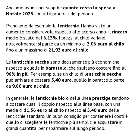
Andiamo avanti per scoprire
quanto costa la spesa a
Natale 2025
con altri prodotti del periodo.
Prendiamo da esempio le
lenticchie
. Hanno visto un
aumento considerevole rispetto allo scorso anno: il
rincaro
medio è stato del
6,13%
. I prezzi al chilo variano
notevolmente: si parte da un minimo di
2,06 euro al chilo
fino a un massimo di
21,92 euro al chilo
.
Le
lenticchie secche
sono decisamente più economiche
rispetto a quelle in
barattolo
, che risultano costare fino al
96% in più
. Per esempio, se un chilo di
lenticchie secche
può arrivare a costare
5,40 euro
, quello in barattolo parte
da
9,80 euro al chilo
.
In generale, le
lenticchie bio
o della linea
prestige
tendono
a costare quasi il doppio rispetto alla linea base, con una
media di
11,56 euro al chilo
rispetto ai
5,40 euro
delle
lenticchie standard. Un buon consiglio per contenere i costi è
quello di scegliere le lenticchie più semplici e acquistare in
grandi quantità, per risparmiare sul lungo periodo.