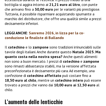
bottiglia si aggira intorno ai
21,21 euro al litro
, con punte
che arrivano fino a
30,00 euro
per le varianti più prestigiose.
Tuttavia, è possibile risparmiare acquistando spumante a
marchio del distributore, che offre una qualità simile a prezzi
decisamente inferiori.
LEGGI ANCHE
:
Sanremo 2026, in lizza per la co-
conduzione le finaliste di Ballando
Il
cotechino
e lo
zampone
sono tradizioni irrinunciabili sulle
tavole degli italiani. Anche durante questo
Natale 2025. Ma
quanto costa nella nostra spesa?
Anche questi alimenti
non sono a buon mercato. I prezzi di
cotechino
e
zampone
sono rimasti abbastanza stabili, ma la versione affettata
preconfezionata è decisamente più cara. Ad esempio, una
confezione di
cotechino affettato
può costare fino a
18,50 euro al chilo
, mentre un
cotechino intero
può essere
trovato a prezzi che vanno dai
10,00 euro ai 12,50 euro
al
chilo.
L’aumento delle lenticchie