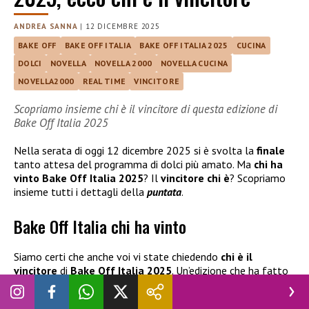
ANDREA SANNA
|
12 DICEMBRE 2025
BAKE OFF
BAKE OFF ITALIA
BAKE OFF ITALIA 2025
CUCINA
DOLCI
NOVELLA
NOVELLA 2000
NOVELLA CUCINA
NOVELLA2000
REAL TIME
VINCITORE
Scopriamo insieme chi è il vincitore di questa edizione di
Bake Off Italia 2025
Nella serata di oggi 12 dicembre 2025 si è svolta la
finale
tanto attesa del programma di dolci più amato. Ma
chi ha
vinto Bake Off Italia 2025
? Il
vincitore chi è
? Scopriamo
insieme tutti i dettagli della
puntata
.
Bake Off Italia chi ha vinto
Siamo certi che anche voi vi state chiedendo
chi è il
vincitore
di
Bake Off Italia 2025
. Un’edizione che ha fatto
molto chiacchierare, anche perché se la squadra di giudici è
rimasta composta da
Ernst Knam, Damiano Carrara
e