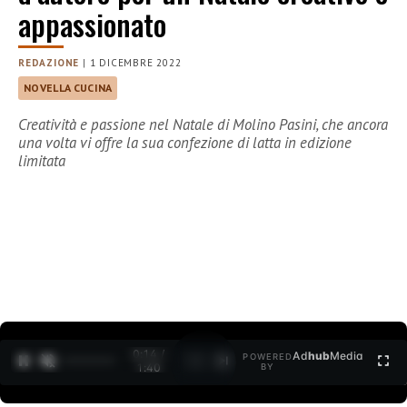
appassionato
REDAZIONE
|
1 DICEMBRE 2022
NOVELLA CUCINA
Creatività e passione nel Natale di Molino Pasini, che ancora
una volta vi offre la sua confezione di latta in edizione
limitata
0:15 /
Ad
hub
Media
POWERED
1
/
2
1:40
BY