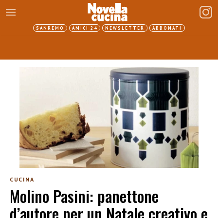
SANREMO
AMICI 24
NEWSLETTER
ABBONATI
CUCINA
Molino Pasini: panettone
d’autore per un Natale creativo e