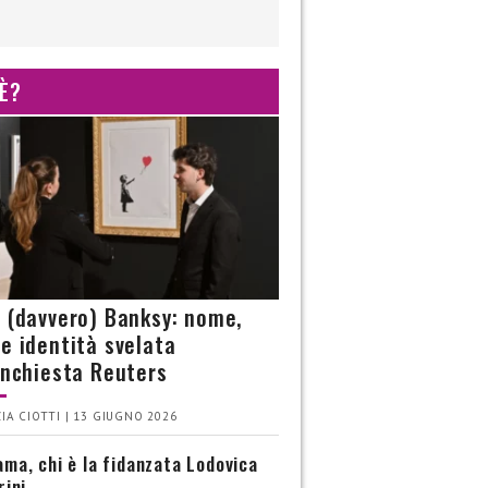
 È?
è (davvero) Banksy: nome,
 e identità svelata
’inchiesta Reuters
IA CIOTTI | 13 GIUGNO 2026
ma, chi è la fidanzata Lodovica
rini