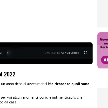
Ad
hub
Media
/
2
POWERED BY
el 2022
 un anno ricco di avvenimenti.
Ma ricordate quali sono
?
er voi alcuni momenti iconici e indimenticabili, che
ico da casa.