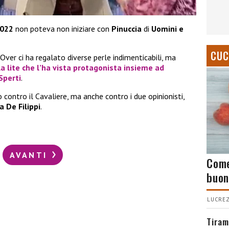
2022
non poteva non iniziare con
Pinuccia
di
Uomini e
CUC
ver ci ha regalato diverse perle indimenticabili, ma
la lite che l’ha vista protagonista insieme ad
Sperti
.
o contro il Cavaliere, ma anche contro i due opinionisti,
a De Filippi
.
AVANTI
Come
buon
LUCREZ
Tiram