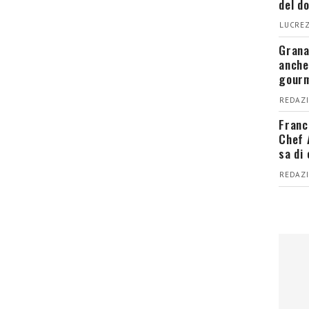
del d
LUCREZ
Grana
anche
gour
REDAZI
Franc
Chef 
sa di
REDAZI