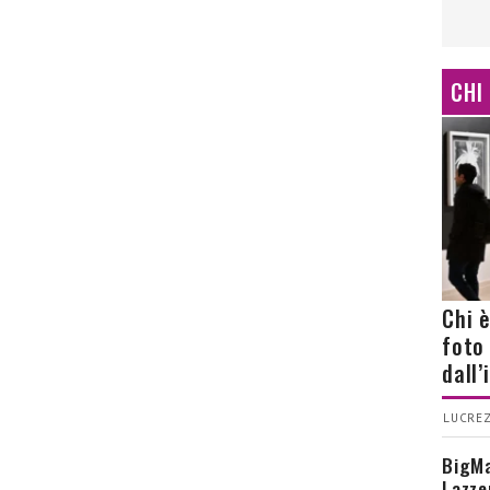
CHI
Chi 
foto
dall
LUCREZ
BigMa
Lazze