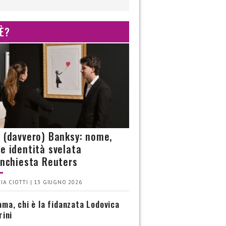
 È?
è (davvero) Banksy: nome,
 e identità svelata
’inchiesta Reuters
IA CIOTTI | 13 GIUGNO 2026
ma, chi è la fidanzata Lodovica
rini