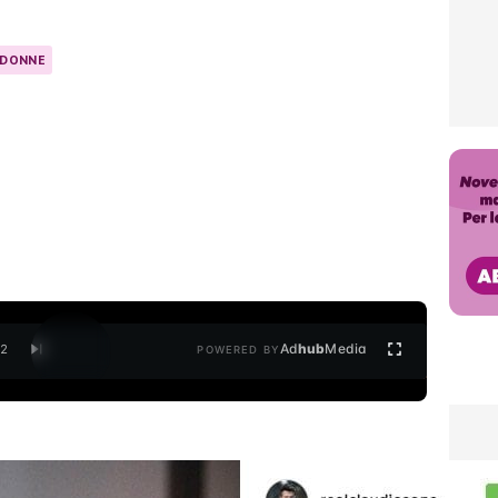
 DONNE
Ad
hub
Media
/
2
POWERED BY