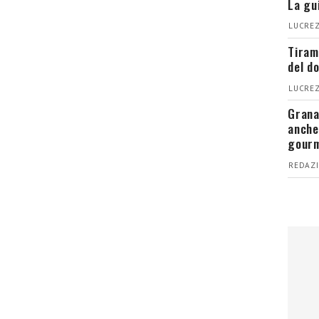
La gu
LUCREZ
Tiram
del d
LUCREZ
Grana
anche
gour
REDAZI