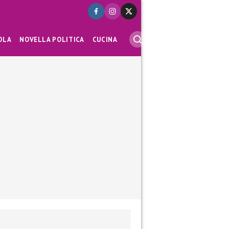
OLA
NOVELLA POLITICA
CUCINA