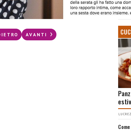
CUC
DIETRO
AVANTI
Panz
esti
LUCREZ
Come 