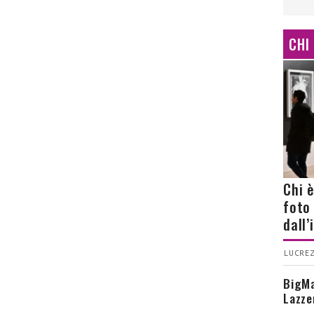
CHI
Chi 
foto
dall
LUCREZ
BigMa
Lazze