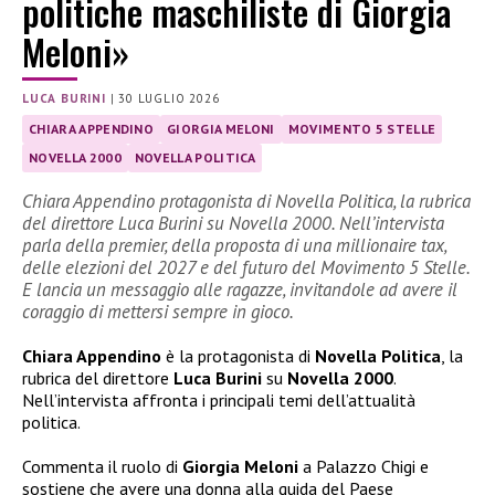
politiche maschiliste di Giorgia
Meloni»
LUCA BURINI
|
30 LUGLIO 2026
CHIARA APPENDINO
GIORGIA MELONI
MOVIMENTO 5 STELLE
NOVELLA 2000
NOVELLA POLITICA
Chiara Appendino protagonista di Novella Politica, la rubrica
del direttore Luca Burini su Novella 2000. Nell’intervista
parla della premier, della proposta di una millionaire tax,
delle elezioni del 2027 e del futuro del Movimento 5 Stelle.
E lancia un messaggio alle ragazze, invitandole ad avere il
coraggio di mettersi sempre in gioco.
Chiara Appendino
è la protagonista di
Novella Politica
, la
rubrica del direttore
Luca Burini
su
Novella 2000
.
Nell’intervista affronta i principali temi dell’attualità
politica.
Commenta il ruolo di
Giorgia Meloni
a Palazzo Chigi e
sostiene che avere una donna alla guida del Paese