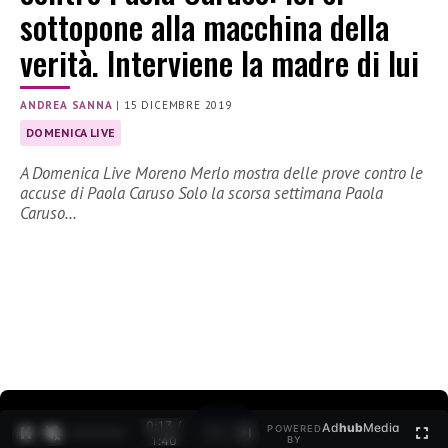
sottopone alla macchina della
verità. Interviene la madre di lui
ANDREA SANNA
|
15 DICEMBRE 2019
DOMENICA LIVE
A Domenica Live Moreno Merlo mostra delle prove contro le
accuse di Paola Caruso Solo la scorsa settimana Paola
Caruso…
0:13 /
Ad
hub
Media
POWERED
1
/
2
1:40
BY