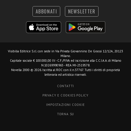
ABBONATI
NEWSLETTER
Visibilia Editrice S.r.l.
con sede in Via Privata Giovannino De Grassi 12/12A, 20123
Milano.
Capitale sociale € 100.000,00 I.V. - C.F./P.IVA ed iscrizione alla C.C.I.A.A. di Milano
N.10269990965 - REA MI-2519578.
Novella 2000 © 2026. Iscritta al ROC con il n.37767. Tutti i diritti di proprietà
letteraria ed artistica riservati.
CONTATTI
PRIVACY E COOKIES POLICY
IMPOSTAZIONI COOKIE
TORNA SU