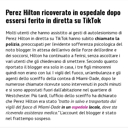
Perez Hilton ricoverato in ospedale dopo
essersi ferito in diretta su TikTok
Molti utenti che hanno assistito ai gesti di autolesionismo di
Perez Hilton in diretta su TikTok hanno subito
chiamato la
polizia
, preoccupati per l’evidente sofferenza psicologica del
noto blogger. In attesa dell’arrivo delle forze dell’ordine e
dei soccorsi, Hilton ha continuato a ferirsi, senza ascoltare i
vari utenti che gli chiedevano di smettere. Secondo quanto
riportato il blogger era solo in casa, i tre figli minorenni
quindi non erano con lui. I vigili del fuoco, un’ambulanza e gli
agenti dello sceriffo della contea di Miami-Dade, dopo le
numerose chiamate ricevute sono intervenuti in pochi minuti
e si sono appostati fuori dall’abitazione nel quartiere di
Westchester. Più tardi, l’ufficio dello sceriffo ha dichiarato
che Perez Hilton era stato
“tratto in salvo e trasportato dai
vigili del fuoco di Miami-Dade
in un
ospedale
locale,
dove sta
ricevendo assistenza medica.”
L’account del blogger è stato
nel frattempo sospeso.