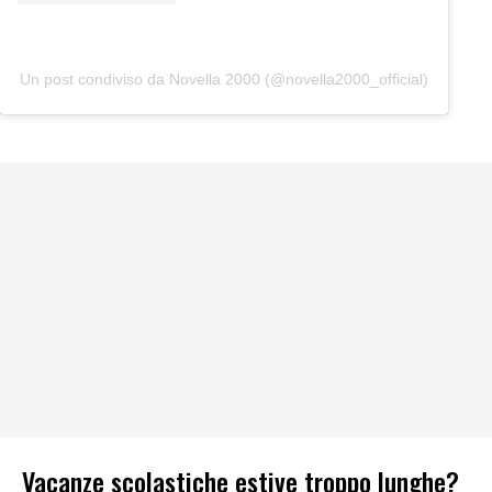
Un post condiviso da Novella 2000 (@novella2000_official)
Vacanze scolastiche estive troppo lunghe?