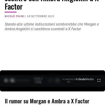
Factor
NICOLÒ FIGINI
|
18 SETTEMBRE 2023
Stando alle ultime indiscrezioni sembrerebbe che Morgan e
Ambra Angiolini si sarebbero scontrati a X Factor
0:27 /
Ad
hub
Media
POWERED
1
/
2
3:35
BY
Il rumor su Morgan e Ambra a X Factor