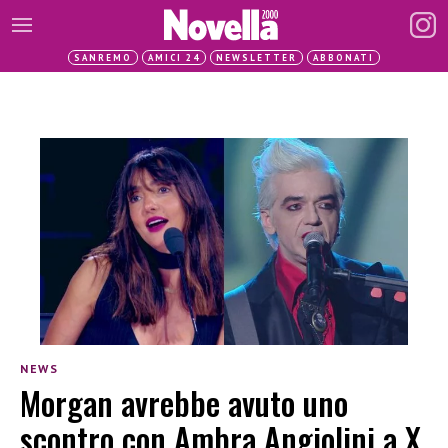
SANREMO
AMICI 24
NEWSLETTER
ABBONATI
NEWS
Morgan avrebbe avuto uno
scontro con Ambra Angiolini a X