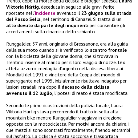
Trento, dopo la morte della ciclista e blogger tedesca
Laura
Viktoria Härtig
, deceduta in seguito alle gravi ferite
riportate nell’
incidente
avvenuto il
23 giugno sulla strada
del Passo Sella
, nel territorio di Canazei. Si tratta di un
atto dovuto da parte degli inquirenti
per consentire gli
accertamenti sulla dinamica dello schianto.
Runggaldier, 57 anni, originario di Bressanone, era alla guida
della sua moto quando si è verificato lo
scontro frontale
con la bicicletta della giovane donna, che si trovava in
Trentino insieme al marito per il loro viaggio di nozze. L’ex
atleta azzurro, medaglia d’argento nella discesa libera ai
Mondiali del 1991 e vincitore della Coppa del mondo di
supergigante nel 1995, inizialmente risultava indagato per
lesioni stradali, ma dopo il
decesso della ciclista
,
avvenuto il 12 luglio
, l’ipotesi di reato è stata modificata.
Secondo le prime ricostruzioni della polizia locale, Laura
Viktoria Härtig stava percorrendo il tratto in sella alla
mountain bike mentre Runggaldier viaggiava in direzione
opposta con la motocicletta. Per motivi ancora da chiarire, i
due mezzi si sono scontrati frontalmente, finendo entrambi
sull’asfalto. La ciclista è stata soccorsa e trasportata