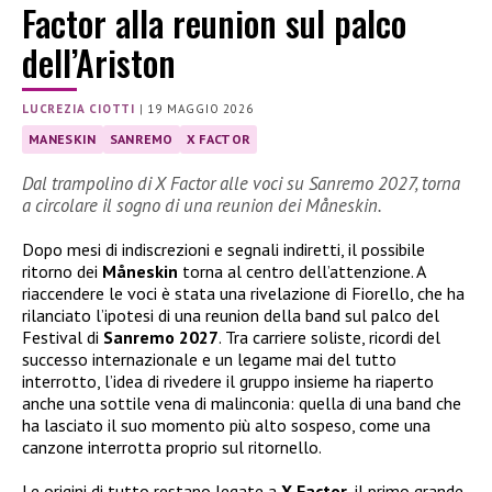
Factor alla reunion sul palco
dell’Ariston
LUCREZIA CIOTTI
|
19 MAGGIO 2026
MANESKIN
SANREMO
X FACTOR
Dal trampolino di X Factor alle voci su Sanremo 2027, torna
a circolare il sogno di una reunion dei Måneskin.
Dopo mesi di indiscrezioni e segnali indiretti, il possibile
ritorno dei
Måneskin
torna al centro dell’attenzione. A
riaccendere le voci è stata una rivelazione di Fiorello, che ha
rilanciato l’ipotesi di una reunion della band sul palco del
Festival di
Sanremo 2027
. Tra carriere soliste, ricordi del
successo internazionale e un legame mai del tutto
interrotto, l’idea di rivedere il gruppo insieme ha riaperto
anche una sottile vena di malinconia: quella di una band che
ha lasciato il suo momento più alto sospeso, come una
canzone interrotta proprio sul ritornello.
Le origini di tutto restano legate a
X Factor
, il primo grande