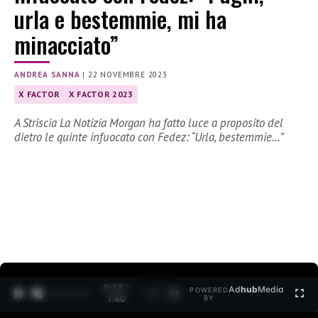
urla e bestemmie, mi ha
minacciato”
ANDREA SANNA
|
22 NOVEMBRE 2023
X FACTOR
X FACTOR 2023
A Striscia La Notizia Morgan ha fatto luce a proposito del
dietro le quinte infuocato con Fedez: “Urla, bestemmie…”
0:14 /
Ad
hub
Media
POWERED
1
/
2
1:40
BY