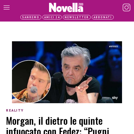
SANREMO
AMICI 24
NEWSLETTER
ABBONATI
REALITY
Morgan, il dietro le quinte
infuocato con Fedez: “Pugni,