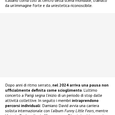
italiano torna così al centro della scena mondiale, trainato
da un’immagine forte e da un’estetica riconoscibile.
Dopo anni di ritmo serrato,
nel 2024 arriva una pausa
non
ufficialmente definita come scioglimento
. L’ultimo
concerto a Parigi segna l’inizio di un periodo di stop dalle
attività collettive. In seguito i membri
intraprendono
percorsi individuali
: Damiano David avvia una carriera
solista internazionale con l’album
Funny Little Fears
, mentre