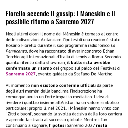
Fiorello accende il gossip: i Måneskin e il
possibile ritorno a Sanremo 2027
Negli ultimi giorni il nome dei Måneskin è tornato al centro
delle indiscrezioni. A rilanciare l’ipotesi di una reunion è stato
Rosario Fiorello durante il suo programma radiofonico
La
Pennicanza
, dove ha raccontato di aver incontrato Ethan
Torchio agli Internazionali d’Italia di tennis a Roma. Secondo
quanto riferito dallo showman,
il batterista avrebbe
confermato
un ritorno
del gruppo sul palco del Festival di
Sanremo 2027
, evento guidato da Stefano De Martino.
Al momento
non esistono conferme ufficiali
da parte
degli altri membri della band, ma l’indiscrezione ha
comunque avuto un forte impatto mediatico. L’idea di
rivedere i quattro insieme all’Ariston ha un valore simbolico
particolare: proprio lì, nel 2021, i Måneskin hanno vinto con
“Zitti e buoni”, segnando la svolta decisiva della loro carriera
e aprendo la strada al successo globale. Mentre i fan
continuano a sognare,
l’ipotesi
Sanremo 2027
resta