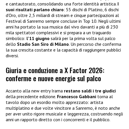
e cantautorato, consolidando una forte identità artistica.
I
suoi risultati parlano chiaro
: 55 dischi di Platino, 6 dischi
d’Oro, oltre 2,5 miliardi di stream e cinque partecipazioni al
Festival di Sanremo sempre concluse in Top 10. Negli ultimi
anni ha portato la sua musica dal vivo davanti a più di 230
mila spettatori complessivi e si prepara a un traguardo
simbolico:
l’11 giugno
salirà per la prima volta sul palco
dello
Stadio San Siro di Milano
. Un percorso che conferma
la sua crescita costante e la capacità di raggiungere pubblici
diversi.
Giuria e conduzione a X Factor 2026:
conferme e nuove energie sul palco
Accanto alla new entry Irama
restano saldi i tre giudici
della precedente edizione.
Francesco Gabbani
torna al
tavolo dopo un esordio molto apprezzato: artista
multiplatino e due volte vincitore a Sanremo, è noto anche
per aver unito rigore musicale e leggerezza, costruendo negli
anni un rapporto diretto con i concorrenti e il pubblico.