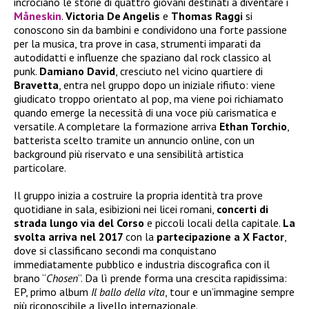
incrociano le storie di quattro giovani destinati a diventare i
Måneskin
.
Victoria De Angelis
e
Thomas Raggi
si
conoscono sin da bambini e condividono una forte passione
per la musica, tra prove in casa, strumenti imparati da
autodidatti e influenze che spaziano dal rock classico al
punk.
Damiano David
, cresciuto nel vicino quartiere di
Bravetta
, entra nel gruppo dopo un iniziale rifiuto: viene
giudicato troppo orientato al pop, ma viene poi richiamato
quando emerge la necessità di una voce più carismatica e
versatile. A completare la formazione arriva
Ethan Torchio
,
batterista scelto tramite un annuncio online, con un
background più riservato e una sensibilità artistica
particolare.
Il gruppo inizia a costruire la propria identità tra prove
quotidiane in sala, esibizioni nei licei romani,
concerti di
strada lungo via del Corso
e piccoli locali della capitale.
La
svolta arriva nel 2017
con la
partecipazione a X Factor
,
dove si classificano secondi ma conquistano
immediatamente pubblico e industria discografica con il
brano “
Chosen
”. Da lì prende forma una crescita rapidissima:
EP, primo album
Il ballo della vita
, tour e un’immagine sempre
più riconoscibile a livello internazionale.