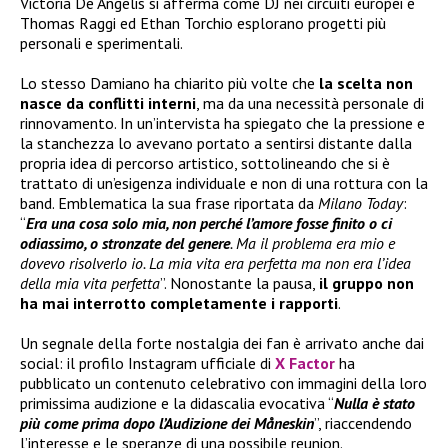
Victoria De Angelis si afferma come DJ nei circuiti europei e
Thomas Raggi ed Ethan Torchio esplorano progetti più
personali e sperimentali.
Lo stesso Damiano ha chiarito più volte che
la scelta non
nasce da conflitti interni
, ma da una necessità personale di
rinnovamento. In un’intervista ha spiegato che la pressione e
la stanchezza lo avevano portato a sentirsi distante dalla
propria idea di percorso artistico, sottolineando che si è
trattato di un’esigenza individuale e non di una rottura con la
band. Emblematica la sua frase riportata da
Milano Today
:
“
Era una cosa solo mia, non perché l’amore fosse finito o ci
odiassimo, o stronzate del genere
. Ma il problema era mio e
dovevo risolverlo io. La mia vita era perfetta ma non era l’idea
della mia vita perfetta
”. Nonostante la pausa,
il gruppo
non
ha
mai interrotto completamente i rapporti
.
Un segnale della forte nostalgia dei fan è arrivato anche dai
social: il profilo Instagram ufficiale di
X Factor
ha
pubblicato un contenuto celebrativo con immagini della loro
primissima audizione e la didascalia evocativa “
Nulla è stato
più come prima dopo l’Audizione dei Måneskin
”, riaccendendo
l’interesse e le speranze di una possibile reunion.