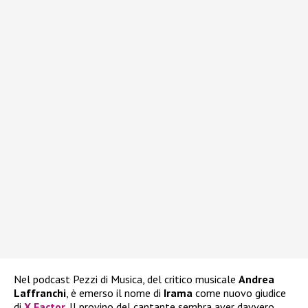
Nel podcast Pezzi di Musica, del critico musicale
Andrea
Laffranchi
, è emerso il nome di
Irama
come nuovo giudice
di
X Factor
. Il provino del cantante sembra aver davvero