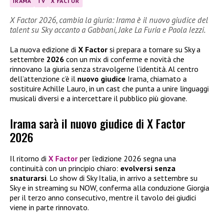
IRAMA
TV
X FACTOR
X Factor 2026, cambia la giuria: Irama è il nuovo giudice del
talent su Sky accanto a Gabbani, Jake La Furia e Paola Iezzi.
La nuova edizione di
X Factor
si prepara a tornare su Sky a
settembre
2026
con un mix di conferme e novità che
rinnovano la giuria senza stravolgerne l’identità. Al centro
dell’attenzione c’è il
nuovo giudice
Irama, chiamato a
sostituire Achille Lauro, in un cast che punta a unire linguaggi
musicali diversi e a intercettare il pubblico più giovane.
Irama sarà il nuovo giudice di X Factor
2026
Il ritorno di
X Factor
per l’edizione 2026 segna una
continuità con un principio chiaro:
evolversi senza
snaturarsi
. Lo show di Sky Italia, in arrivo a settembre su
Sky e in streaming su NOW, conferma alla conduzione Giorgia
per il terzo anno consecutivo, mentre il tavolo dei giudici
viene in parte rinnovato.