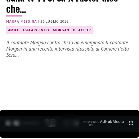
che…
MAURA MESSINA
|
26 LUGLIO 2018
AMICI
ASIA ARGENTO
MORGAN
X FACTOR
Il cantante Morgan contro chi lo ha emarginato Il cantante
Morgan in una recente intervista rilasciata al Corriere della
Sera…
0:12 /
Ad
hub
Media
POWERED
1
/
2
1:40
BY