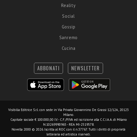
Reality
Social
Gossip
Sanremo
Cucina
ABBONATI
NEWSLETTER
Visibilia Editrice S.r.l.
con sede in Via Privata Giovannino De Grassi 12/12A, 20123
Milano.
Capitale sociale € 100.000,00 I.V. - C.F./P.IVA ed iscrizione alla C.C.I.A.A. di Milano
N.10269990965 - REA MI-2519578.
Novella 2000 © 2026. Iscritta al ROC con il n.37767. Tutti i diritti di proprietà
letteraria ed artistica riservati.