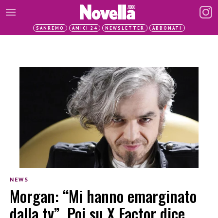
SANREMO
AMICI 24
NEWSLETTER
ABBONATI
NEWS
Morgan: “Mi hanno emarginato
dalla tv”. Poi su X Factor dice