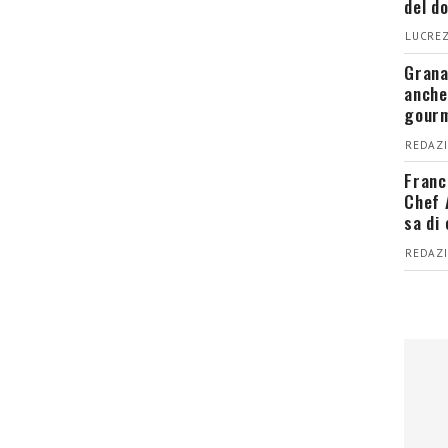
del d
LUCREZ
Grana
anche
gour
REDAZI
Franc
Chef 
sa di
REDAZI