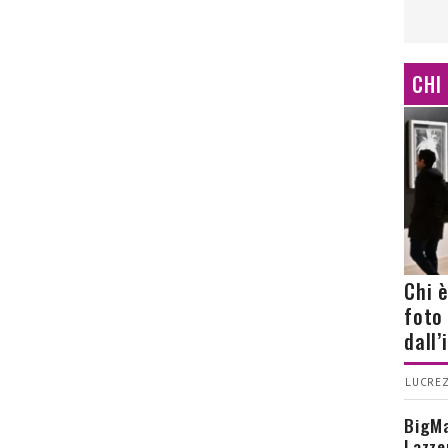
CHI
Chi 
foto
dall
LUCREZ
BigMa
Lazze