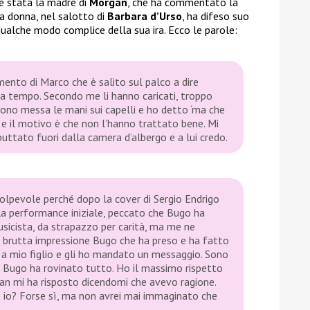
c’è stata la madre di
Morgan
, che ha commentato la
La donna, nel salotto di
Barbara d’Urso
, ha difeso suo
 qualche modo complice della sua ira. Ecco le parole:
ento di Marco che è salito sul palco a dire
da tempo. Secondo me li hanno caricati, troppo
 sono messa le mani sui capelli e ho detto ‘ma che
 e il motivo è che non l’hanno trattato bene. Mi
ttato fuori dalla camera d’albergo e a lui credo.
 colpevole perché dopo la cover di Sergio Endrigo
lla performance iniziale, peccato che Bugo ha
usicista, da strapazzo per carità, ma me ne
a brutta impressione Bugo che ha preso e ha fatto
 a mio figlio e gli ho mandato un messaggio. Sono
e Bugo ha rovinato tutto. Ho il massimo rispetto
gan mi ha risposto dicendomi che avevo ragione.
 io? Forse sì, ma non avrei mai immaginato che