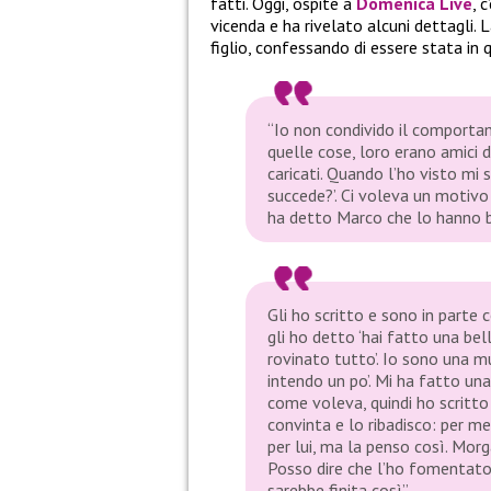
fatti. Oggi, ospite a
Domenica Live
, 
vicenda e ha rivelato alcuni dettagli. 
figlio, confessando di essere stata in
“Io non condivido il comportam
quelle cose, loro erano amici 
caricati. Quando l’ho visto mi
succede?’. Ci voleva un motivo
ha detto Marco che lo hanno bu
Gli ho scritto e sono in parte
gli ho detto ‘hai fatto una be
rovinato tutto’. Io sono una m
intendo un po’. Mi ha fatto un
come voleva, quindi ho scritto
convinta e lo ribadisco: per m
per lui, ma la penso così. Mor
Posso dire che l’ho fomentato
sarebbe finita così”