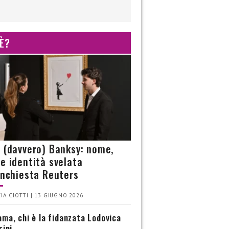
 È?
è (davvero) Banksy: nome,
 e identità svelata
’inchiesta Reuters
IA CIOTTI | 13 GIUGNO 2026
ma, chi è la fidanzata Lodovica
rini