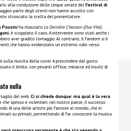
rlo alla conduzione delle cinque serate del
Festival di
 maggior parte degli utenti non hanno accolto con
nte stroncato la scelta del presentatore.
 Pausini
ha rilasciato
La Dernière Chanson (Due Vite)
,
goni
, è scoppiato il caos. A intervenire sono stati anche i
ero aver gradito l’omaggio. Al contrario, il fandom si è
enti che hanno evidenziato un estremo odio verso
ni sulla riuscita della cover. A prescindere dal gusto
sato il limite, con pesanti offese, minacce ed insulti di
ato nulla
rsaglio del web.
Ci si chiede dunque: ma qual è la vera
 che spesso e volentieri, nel nostro paese, il successo
lando di una delle artiste più famose al mondo, che in
 primati su primati, permettendo di far conoscere la musica
e però preoccupa veramente è che sta venendo a