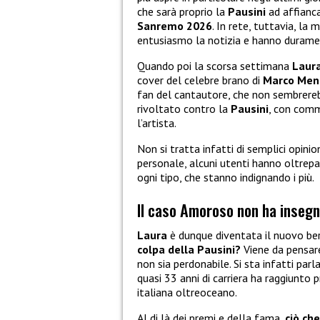
che sarà proprio la
Pausini
ad affianca
Sanremo 2026
. In rete, tuttavia, la
entusiasmo la notizia e hanno durame
Quando poi la scorsa settimana
Laura
cover del celebre brano di
Marco Men
fan del cantautore, che non sembrerebb
rivoltato contro la
Pausini
, con comm
l’artista.
Non si tratta infatti di semplici opinio
personale, alcuni utenti hanno oltrepas
ogni tipo, che stanno indignando i più.
Il caso Amoroso non ha insegn
Laura
è dunque diventata il nuovo be
colpa della Pausini?
Viene da pensare
non sia perdonabile. Si sta infatti par
quasi 33 anni di carriera ha raggiunto
italiana oltreoceano.
Al di là dei premi e della fama,
ciò ch