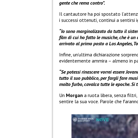
gente che rema contro”.
Il cantautore ha poi spostato l’attenz
i successi ottenuti, continui a sentirsi 
“Io sono marginalizzato da tutto il sist
film di cui ho fatto le musiche, che è un
arrivato al primo posto a Los Angeles, T
Infine, un’ultima dichiarazione sorpre
evidentemente ammira – almeno in pa
“Se potessi rinascere vorrei essere Jovano
tutto il suo pubblico, per fargli fare musi
molto furbo, cavalca tutte le epoche. Si 
Un
Morgan
a ruota libera, senza filt
sentire la sua voce. Parole che farann