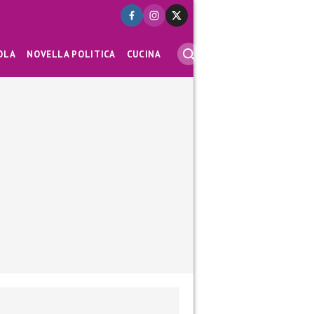
OLA
NOVELLA POLITICA
CUCINA