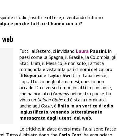
 spirale di odio, insulti e offese, diventando l’ultimo
olpa e perché tutti ce l’hanno con lei?
l web
Tutti, all’estero, ci invidiano
Laura
Pausini
. In
paesi come la Spagna, il Brasile, la Colombia, gli
Stati Uniti, il Messico, e non solo, l’artista
romagnola è vista alla pari di nomi del calibro
di
Beyoncé
e
Taylor Swift
. In Italia invece,
soprattutto negli ultimi mesi, questo non
accade. Da diverso tempo infatti la cantante,
che ha portato i
Grammy
nei nostro paese, ha
vinto un
Golden Globe
ed è stata nominata
anche agli
Oscar
, è
finita in un vortice di odio
ingiustificato, venendo letteralmente
massacrata dagli utenti del web
.
Le critiche, iniziate diversi mesi fa, si sono fatte
orni. Tutto è iniziato dopo che
Carlo Conti
ha annunciato