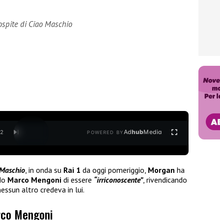
spite di Ciao Maschio
Ad
hub
Media
/
2
POWERED BY
 Maschio
, in onda su
Rai 1
da oggi pomeriggio,
Morgan
ha
do
Marco Mengoni
di essere
“irriconoscente”
, rivendicando
essun altro credeva in lui.
rco Mengoni