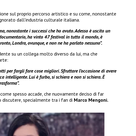
ione sul proprio percorso artistico e su come, nonostante
ignorato dall’industria culturale italiana.
ema, nonostante i successi che ho avuto. Adesso è uscito un
 documentario, ha vinto 47 festival in tutto il mondo, è
oronto, Londra, ovunque, e non ne ha parlato nessuno”.
ndente su un collega molto diverso da lui, ma che
rte:
tti per fargli fare cose migliori. Sfruttare l’occasione di avere
ca intelligente. Lui è furbo, si schiera e non si schiera. È
trasforma”.
ri, come spesso accade, che nuovamente deciso di far
o discutere, specialmente tra i fan di
Marco Mengoni.