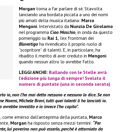
Morgan
torna a far parlare di sé. Stavolta
lanciando una bordata piccata a uno dei nomi
più amati della musica italiana:
Marco
Mengoni
. Intervistato da
Nunzia De Girolamo
nel programma
Ciao Maschio
, in onda da questo
pomeriggio su
Rai 1,
l’ex frontman dei
Bluvertigo
ha rivendicato il proprio ruolo di
“scopritore” di talenti. E, in particolare, ha
ribadito il merito di aver creduto in
Mengoni
quando nessun altro lo avrebbe fatto.
LEGGI ANCHE:
Ballando con le Stelle avrà
l’edizione più lunga di sempre! Svelato il
numero di puntate (una in seconda serata)
to io, non l’ha mai detto nessuno e nessuno lo dice. Se non
e Noemi, Michele Bravi, tutti quei talenti li ho lanciati io.
avrebbe investito e io invece l’ho capito”.
o
, come emerso dall’anteprima della puntata,
Marco
cente,
Morgan
ha risposto senza mezzi termini:
“Per
nte, lui poverino non può esserlo, perché è attorniato da