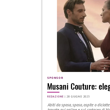
SPONSOR
Musani Couture: ele
REDAZIONE
|
28 GIUGNO 2023
Abiti da sposa, sposo, ospite o diciot
trovate qui online e sul cartaceo di N