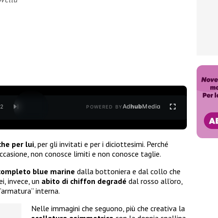
Ad
hub
Media
/
2
POWERED BY
he per lui
, per gli invitati e per i diciottesimi. Perché
occasione, non conosce limiti e non conosce taglie.
completo blue marine
dalla bottoniera e dal collo che
ei, invece, un
abito di chiffon degradé
dal rosso all’oro,
’”armatura” interna.
Nelle immagini che seguono, più che creativa la
scollatura asimmetrica
con la doppia spallina