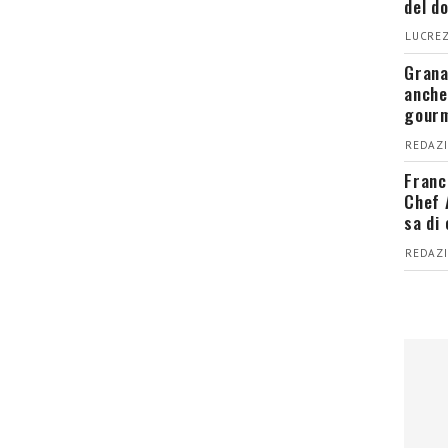
del d
LUCREZ
Grana
anche
gour
REDAZI
Franc
Chef 
sa di
REDAZI