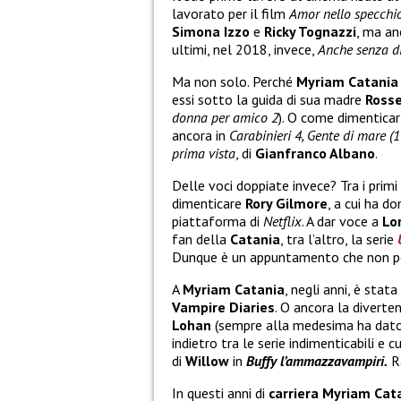
lavorato per il film
Amor nello specchi
Simona Izzo
e
Ricky Tognazzi
, ma an
ultimi, nel 2018, invece,
Anche senza di
Ma non solo. Perché
Myriam Catania
essi sotto la guida di sua madre
Rosse
donna per amico 2
). O come dimentica
ancora in
Carabinieri 4, Gente di mare (1
prima vista
, di
Gianfranco Albano
.
Delle voci doppiate invece? Tra i primi
dimenticare
Rory Gilmore
, a cui ha d
piattaforma di
Netflix
. A dar voce a
Lo
fan della
Catania
, tra l’altro, la serie
Dunque è un appuntamento che non po
A
Myriam
Catania
, negli anni, è sta
Vampire Diaries
. O ancora la diverte
Lohan
(sempre alla medesima ha dato v
indietro tra le serie indimenticabili e c
di
Willow
in
Buffy l’ammazzavampiri.
Ra
In questi anni di
carriera
Myriam Cat