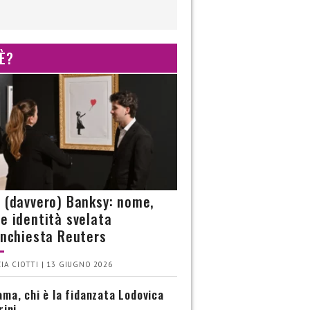
 È?
è (davvero) Banksy: nome,
 e identità svelata
’inchiesta Reuters
IA CIOTTI | 13 GIUGNO 2026
ma, chi è la fidanzata Lodovica
rini