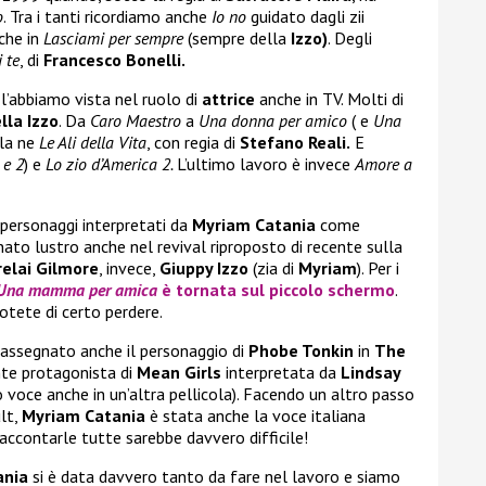
o
. Tra i tanti ricordiamo anche
Io no
guidato dagli zii
che in
Lasciami per sempre
(sempre della
Izzo)
. Degli
 te
, di
Francesco Bonelli.
l’abbiamo vista nel ruolo di
attrice
anche in TV. Molti di
lla Izzo
. Da
Caro Maestro
a
Una donna per amico
( e
Una
rla ne
Le Ali della Vita
, con regia di
Stefano Reali.
E
 e 2
) e
Lo zio d’America 2.
L’ultimo lavoro è invece
Amore a
 personaggi interpretati da
Myriam Catania
come
onato lustro anche nel revival riproposto di recente sulla
relai Gilmore
, invece,
Giuppy Izzo
(zia di
Myriam
). Per i
Una mamma per amica
è tornata sul piccolo schermo
.
tete di certo perdere.
ta assegnato anche il personaggio di
Phobe Tonkin
in
The
nte protagonista di
Mean Girls
interpretata da
Lindsay
oce anche in un’altra pellicola). Facendo un altro passo
ult,
Myriam Catania
è stata anche la voce italiana
ccontarle tutte sarebbe davvero difficile!
ania
si è data davvero tanto da fare nel lavoro e siamo