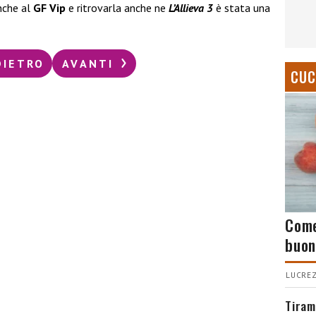
anche al
GF Vip
e ritrovarla anche ne
L’Allieva 3
è stata una
DIETRO
AVANTI
CUC
Come
buon
LUCREZ
Tiram