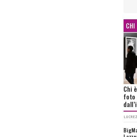
CHI
Chi 
foto
dall
LUCREZ
BigMa
Lazze