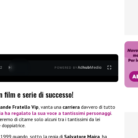
Ad
hub
Media
/
2
POWERED BY
n film e serie di successo!
ande Fratello Vip
, vanta una
carriera
davvero di tutto
ia
ha regalato la sua voce a tantissimi personaggi
.
heremo di citarne solo alcuni tra i tantissimi da lei
e doppiatrice.
l 1999 quando, sotto la regia di
Salvatore Maira
, ha