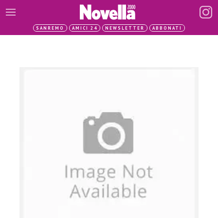
SANREMO
AMICI 24
NEWSLETTER
ABBONATI