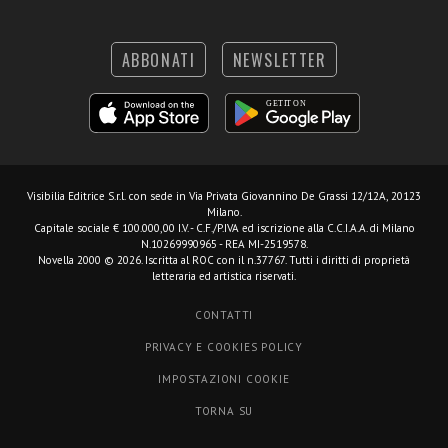
ABBONATI
NEWSLETTER
Visibilia Editrice S.r.l.
con sede in Via Privata Giovannino De Grassi 12/12A, 20123
Milano.
Capitale sociale € 100.000,00 I.V. - C.F./P.IVA ed iscrizione alla C.C.I.A.A. di Milano
N.10269990965 - REA MI-2519578.
Novella 2000 © 2026. Iscritta al ROC con il n.37767. Tutti i diritti di proprietà
letteraria ed artistica riservati.
CONTATTI
PRIVACY E COOKIES POLICY
IMPOSTAZIONI COOKIE
TORNA SU