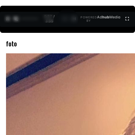
0:27 /
Ad
hub
Media
POWERED
1
/
2
3:35
BY
foto