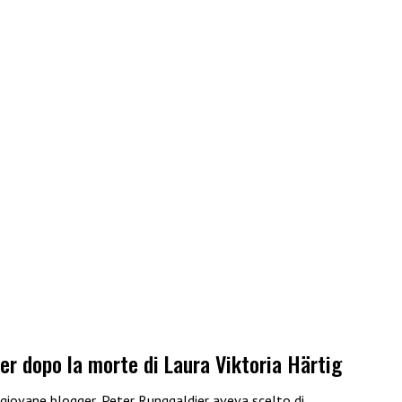
ier dopo la morte di Laura Viktoria Härtig
 giovane blogger, Peter Runggaldier aveva scelto di