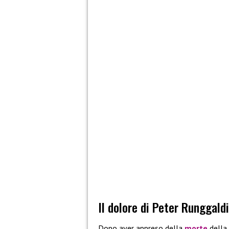
Il dolore di Peter Runggald
Dopo aver appreso della
morte
della