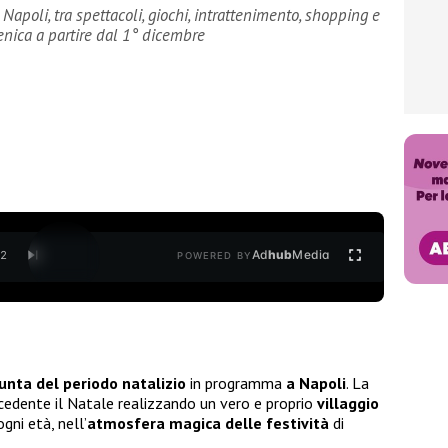
Napoli, tra spettacoli, giochi, intrattenimento, shopping e
enica a partire dal 1° dicembre
Ad
hub
Media
/
2
POWERED BY
unta del periodo natalizio
in programma
a Napoli
. La
cedente il Natale realizzando un vero e proprio
villaggio
ogni età, nell’
atmosfera magica delle festività
di