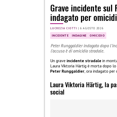
Grave incidente sul 
indagato per omicidi
LUCREZIA CIOTTI
|
6 AGOSTO 2026
INCIDENTE
INDAGINE
OMICIDIO
Peter Runggaldier indagato dopo l’inci
l’accusa è di omicidio stradale.
Un grave
incidente stradale
in monta
Laura Viktoria Härtig è morta dopo l
Peter Runggaldier
, ora indagato per 
Laura Viktoria Härtig, la p
social