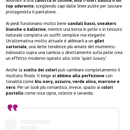
abbinare a una
canotta in cotone, una t-shirt basica o un
top aderente
, scegliendo capi dalle linee pulite per lasciare
protagonista il pantalone.
Ai piedi funzionano molto bene
sandali bassi, sneakers
bianche o ballerine
, mentre una borsa in pelle o in tessuto
naturale completa un outfit semplice ma elegante.
Un’alternativa molto attuale è abbinarli a un
gilet
sartoriale
, una delle tendenze più amate del momento:
indossato sopra una camicia o direttamente sulla pelle crea
un effetto moderno ispirato allo stile “quiet luxury”.
Anche la
scelta dei colori
può cambiare completamente il
risultato finale. Il beige
si abbina alla perfezione
con
tonalità come
blu navy, azzurro, verde oliva, marrone e
nero
. Per un look più romantico, invece, spazio ai
colori
pastello
come rosa cipria, celeste e lavanda.