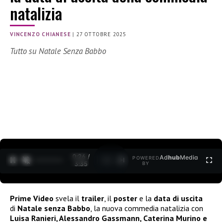
natalizia
VINCENZO CHIANESE
|
27 OTTOBRE 2025
Tutto su Natale Senza Babbo
0:27 /
Ad
hub
Media
POWERED
1
/
2
3:35
BY
Prime Video
svela il
trailer
, il
poster
e la
data di uscita
di
Natale senza Babbo
, la nuova commedia natalizia con
Luisa Ranieri, Alessandro Gassmann, Caterina Murino e