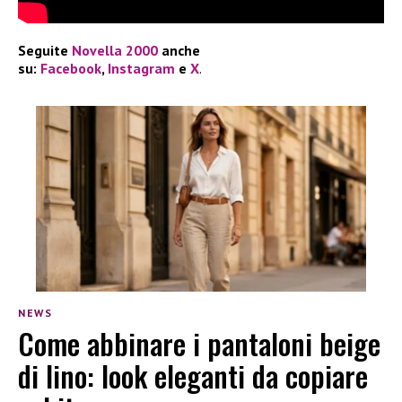
Seguite
Novella 2000
anche
su:
Facebook
,
Instagram
e
X
.
NEWS
Come abbinare i pantaloni beige
di lino: look eleganti da copiare