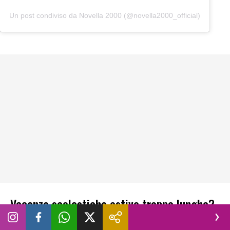
Un post condiviso da Novella 2000 (@novella2000_official)
Vacanze scolastiche estive troppo lunghe?
A pagare sono soprattutto le donne