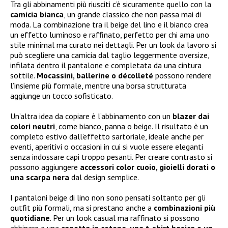
Tra gli abbinamenti più riusciti c’è sicuramente quello con la
camicia bianca
, un grande classico che non passa mai di
moda. La combinazione tra il beige del lino e il bianco crea
un effetto luminoso e raffinato, perfetto per chi ama uno
stile minimal ma curato nei dettagli. Per un look da lavoro si
può scegliere una camicia dal taglio leggermente oversize,
infilata dentro il pantalone e completata da una cintura
sottile.
Mocassini, ballerine o décolleté
possono rendere
l’insieme più formale, mentre una borsa strutturata
aggiunge un tocco sofisticato.
Un’altra idea da copiare è l’abbinamento con un
blazer dai
colori neutri
, come bianco, panna o beige. Il risultato è un
completo estivo dall’effetto sartoriale, ideale anche per
eventi, aperitivi o occasioni in cui si vuole essere eleganti
senza indossare capi troppo pesanti. Per creare contrasto si
possono aggiungere
accessori color cuoio, gioielli dorati o
una scarpa nera
dal design semplice.
I pantaloni beige di lino non sono pensati soltanto per gli
outfit più formali, ma si prestano anche a
combinazioni più
quotidiane
. Per un look casual ma raffinato si possono