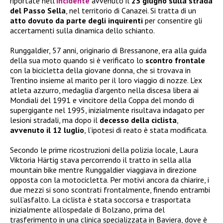
riportate nell’
incidente
avvenuto il
23 giugno sulla strada
del Passo Sella
, nel territorio di Canazei. Si tratta di un
atto dovuto da parte degli inquirenti
per consentire gli
accertamenti sulla dinamica dello schianto.
Runggaldier, 57 anni, originario di Bressanone, era alla guida
della sua moto quando si è verificato lo
scontro frontale
con la bicicletta della giovane donna, che si trovava in
Trentino insieme al marito per il loro viaggio di nozze. L’ex
atleta azzurro, medaglia d’argento nella discesa libera ai
Mondiali del 1991 e vincitore della Coppa del mondo di
supergigante nel 1995, inizialmente risultava indagato per
lesioni stradali, ma dopo il
decesso della ciclista
,
avvenuto il 12 luglio
, l’ipotesi di reato è stata modificata.
Secondo le prime ricostruzioni della polizia locale, Laura
Viktoria Härtig stava percorrendo il tratto in sella alla
mountain bike mentre Runggaldier viaggiava in direzione
opposta con la motocicletta. Per motivi ancora da chiarire, i
due mezzi si sono scontrati frontalmente, finendo entrambi
sull’asfalto. La ciclista è stata soccorsa e trasportata
inizialmente all’ospedale di Bolzano, prima del
trasferimento in una clinica specializzata in Baviera, dove è