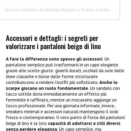
Un post condiviso da Melissa| Negozio a Tortona e Online (@junocreativelab)
Accessori e dettagli: i segreti per
valorizzare i pantaloni beige di lino
A fare la differenza sono spesso gli accessori
. Un
pantalone semplice può trasformarsi in un capo elegante
grazie alle scelte giuste: gioielli dorati, occhiali da sole dalle
linee classiche e borse dalle forme strutturate
contribuiscono a rendere l’outfit più sofisticato.
Anche le
scarpe giocano un ruolo fondamentale
. Un sandalo con
tacco sottile dona immediatamente un effetto più
femminile e raffinato, mentre un mocassino aggiunge un
tocco professionale. Per una giornata informale, invece,
sneakers minimal e accessori naturali mantengono il look
fresco e contemporaneo. Il vero punto di forza dei pantaloni
beige di lino è la loro
capacità di adattarsi a stili diversi
senza perdere eleganza
. Un capo semplice, ma