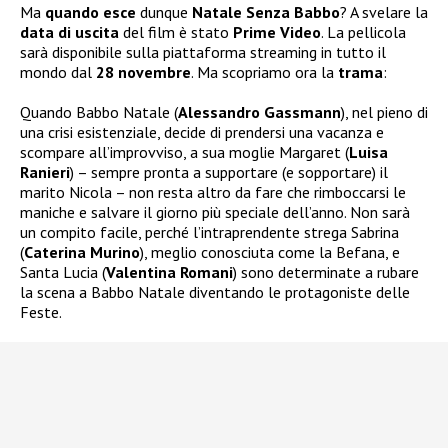
Ma
quando esce
dunque
Natale Senza Babbo
? A svelare la
data di uscita
del film è stato
Prime Video
. La pellicola
sarà disponibile sulla piattaforma streaming in tutto il
mondo dal
28 novembre
. Ma scopriamo ora la
trama
:
Quando Babbo Natale (
Alessandro Gassmann
), nel pieno di
una crisi esistenziale, decide di prendersi una vacanza e
scompare all’improvviso, a sua moglie Margaret (
Luisa
Ranieri
) – sempre pronta a supportare (e sopportare) il
marito Nicola – non resta altro da fare che rimboccarsi le
maniche e salvare il giorno più speciale dell’anno. Non sarà
un compito facile, perché l’intraprendente strega Sabrina
(
Caterina Murino
), meglio conosciuta come la Befana, e
Santa Lucia (
Valentina Romani
) sono determinate a rubare
la scena a Babbo Natale diventando le protagoniste delle
Feste.