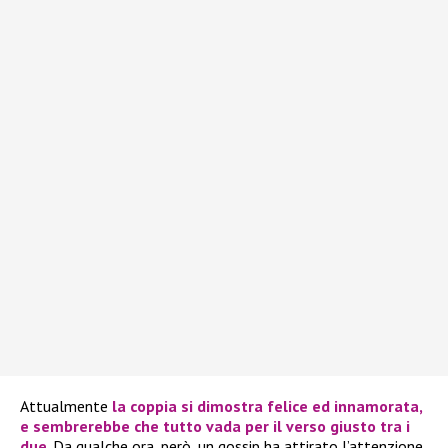
Attualmente
la coppia si dimostra felice ed innamorata,
e sembrerebbe che tutto vada per il verso giusto tra i
due
. Da qualche ora, però, un gossip ha attirato l’attenzione