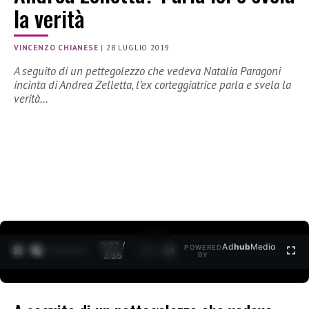
la verità
VINCENZO CHIANESE
|
28 LUGLIO 2019
A seguito di un pettegolezzo che vedeva Natalia Paragoni
incinta di Andrea Zelletta, l’ex corteggiatrice parla e svela la
verità…
0:27 /
Ad
hub
Media
POWERED
1
/
2
3:35
BY