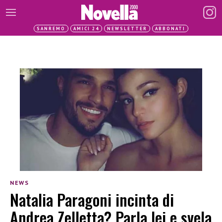
SANREMO
AMICI 24
NEWSLETTER
ABBONATI
NEWS
Natalia Paragoni incinta di
Andrea Zelletta? Parla lei e svela