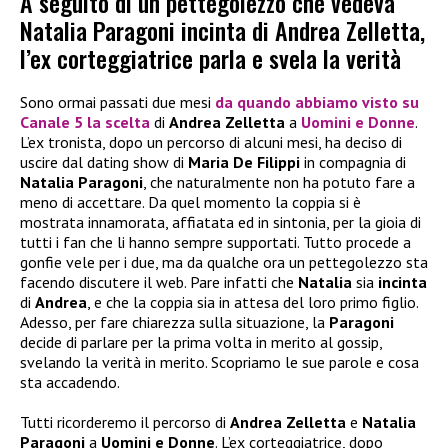
A seguito di un pettegolezzo che vedeva
Natalia Paragoni incinta di Andrea Zelletta,
l’ex corteggiatrice parla e svela la verità
Sono ormai passati due mesi
da quando abbiamo visto su
Canale 5 la scelta
di
Andrea Zelletta
a
Uomini e Donne
.
L’ex tronista, dopo un percorso di alcuni mesi, ha deciso di
uscire dal dating show di
Maria De Filippi
in compagnia di
Natalia Paragoni
, che naturalmente non ha potuto fare a
meno di accettare. Da quel momento la coppia si è
mostrata innamorata, affiatata ed in sintonia, per la gioia di
tutti i fan che li hanno sempre supportati. Tutto procede a
gonfie vele per i due, ma da qualche ora un pettegolezzo sta
facendo discutere il web. Pare infatti che
Natalia
sia
incinta
di
Andrea
, e che la coppia sia in attesa del loro primo figlio.
Adesso, per fare chiarezza sulla situazione, la
Paragoni
decide di parlare per la prima volta in merito al gossip,
svelando la verità in merito. Scopriamo le sue parole e cosa
sta accadendo.
Tutti ricorderemo il percorso di
Andrea Zelletta
e
Natalia
Paragoni
a
Uomini e Donne
. L’ex corteggiatrice, dopo