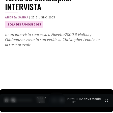
INTERVISTA
ANDREA SANNA
|
25 GIUGNO 2023
ISOLA DEI FAMOSI 2023
In un’intervista concessa a Novella2000.it Nathaly
Caldonazzo svela la sua verità su Christopher Leoni e le
accuse ricevute
0:30 /
Ad
hub
Media
POWERED
1
/
2
3:35
BY