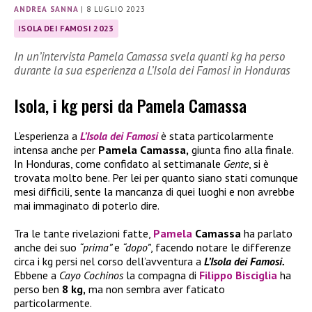
ANDREA SANNA
|
8 LUGLIO 2023
ISOLA DEI FAMOSI 2023
In un’intervista Pamela Camassa svela quanti kg ha perso
durante la sua esperienza a L’Isola dei Famosi in Honduras
Isola, i kg persi da Pamela Camassa
L’esperienza a
L’Isola dei Famosi
è stata particolarmente
intensa anche per
Pamela Camassa,
giunta fino alla finale.
In Honduras, come confidato al settimanale
Gente
, si è
trovata molto bene. Per lei per quanto siano stati comunque
mesi difficili, sente la mancanza di quei luoghi e non avrebbe
mai immaginato di poterlo dire.
Tra le tante rivelazioni fatte,
Pamela
Camassa
ha parlato
anche dei suo
“prima”
e
“dopo”
, facendo notare le differenze
circa i kg persi nel corso dell’avventura a
L’Isola dei Famosi.
Ebbene a
Cayo Cochinos
la compagna di
Filippo Bisciglia
ha
perso ben
8 kg,
ma non sembra aver faticato
particolarmente.