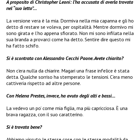
A proposito di Christopher Leoni: l’ha accusata di averla trovata
nel “suo letto”…
La versione vera è la mia. Dormiva nella mia capanna e gli ho
detto di restare se voleva, per ospitalità. Mentre dormivo mi
sono girata e l’ho appena sfiorato. Non mi sono infilata nella
sua branda a provarci come ha detto. Sentire dire questo mi
ha fatto schifo.
Si è scontrata con Alessandro Cecchi Paone. Avete chiarito?
Non c’era nulla da chiarire. Magari una frase infelice è stata
detta. Qualche sorriso ha stemperato le tensioni. C’era meno
cattiveria rispetto ad altre persone.
Con Helena Prestes, invece, ha avuto degli alti e bassi…
La vedevo un po’ come mia figlia, ma più capricciosa. È una
brava ragazza, con il suo caratterino.
Si è trovata bene?
Abbiamo vissuto le stesse cose con le stesse modalità da