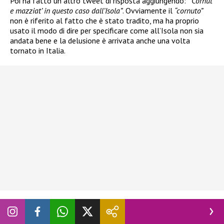
Poi ha fatto un altro tweet di risposta aggiungendo:
“’Cornut
e mazziat’ in questo caso dall’Isola”
. Ovviamente il
“cornuto”
non è riferito al fatto che è stato tradito, ma ha proprio
usato il modo di dire per specificare come all’Isola non sia
andata bene e la delusione è arrivata anche una volta
tornato in Italia.
Proprio mentre era all’
Isola dei famosi
,
Gian Maria
Sainato
aveva parlato della sua bisessualitaà:
“Sì, sono