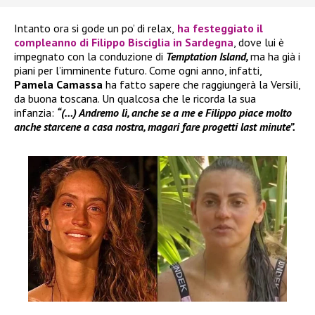
Intanto ora si gode un po’ di relax,
ha festeggiato il
compleanno di
Filippo Bisciglia
in Sardegna
, dove lui è
impegnato con la conduzione di
Temptation Island,
ma ha già i
piani per l’imminente futuro. Come ogni anno, infatti,
Pamela Camassa
ha fatto sapere che raggiungerà la Versili,
da buona toscana. Un qualcosa che le ricorda la sua
infanzia:
“(…) Andremo lì, anche se a me e Filippo piace molto
anche starcene a casa nostra, magari fare progetti last minute”.